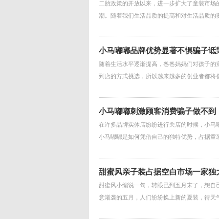
二胎政策的开放以来，进一步扩大了童装市场
潮。随着我们生活品质的提高和对生活品质的
小马嘟嘟品牌优势显著不惧骗子诋
随着生活水平逐渐提高，爸爸妈妈们对孩子的
到店的方式挑选，所以越来越多的创业者都将
小马嘟嘟刺激顾客消费骗子做不到
在许多品牌实体店纷纷进行关店的时候，小马
小马嘟嘟是如何凭借自己的独特优势，占据童装
甜蜜风亲子装占据空白市场一家独
甜蜜风小编说一句，转眼已到五月末了，想自
意渐袭的五月，人们纷纷换上新的夏装，待天