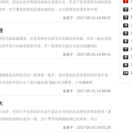
1
的商机，跟多的合作商将目标转向童装行业，开启了投资童装市场的新热
要求，对于童装质量也是越来越高的，从问题童装的黑名单中我
2
3
发表于：2017-05-31 14:09:32
4
毁
5
穿搭也越来越重视，总是想要给自家宝贝买最好的衣服，而且一般会选择
6
创业市场方向瞄准童装市场，开一家童装店被认为是比较赚钱的
7
发表于：2017-05-31 14:08:41
8
9
10
嘟嘟童装品牌新店却一家接着一家开。面对着如此竞争激烈的红海市场，
市场的半壁江山？面对越来越“挑剔”的消费者，小马嘟嘟童
发表于：2017-05-31 14:08:06
大
己创业，想自己开实体店的你是不是还在为找好的品牌投资而发愁呢？夏
气晴朗的假期去春游一番。这个季节的购物热潮已经来临，所以
发表于：2017-05-31 14:01:28