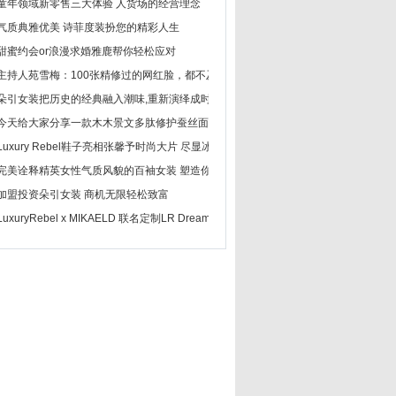
童年领域新零售三大体验 人货场的经营理念
气质典雅优美 诗菲度装扮您的精彩人生
甜蜜约会or浪漫求婚雅鹿帮你轻松应对
主持人苑雪梅：100张精修过的网红脸，都不及
朵引女装把历史的经典融入潮味,重新演绎成时
今天给大家分享一款木木景文多肽修护蚕丝面
Luxury Rebel鞋子亮相张馨予时尚大片 尽显冰
完美诠释精英女性气质风貌的百袖女装 塑造你
加盟投资朵引女装 商机无限轻松致富
LuxuryRebel x MIKAELD 联名定制LR Dream C