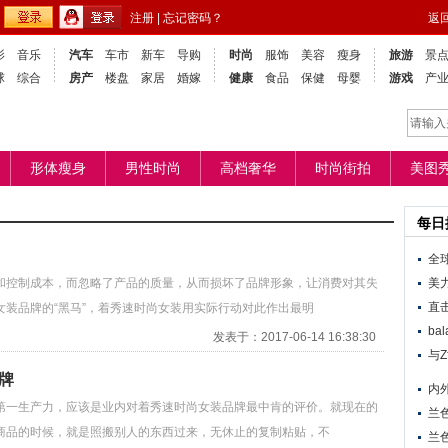
注册
|
忘记密码？
返
影
音乐
汽车
车市
新车
导购
时尚
服饰
美容
瘦身
旅游
景
球
综合
房产
楼盘
家居
婚嫁
健康
食品
保健
母婴
游戏
产
形体瘦身
男性时尚
高档奢华
时尚街拍
美图
每日
全
和控制成本，而忽略了产品的质量，从而损坏了品牌形象，让消费对其失
美
直
装品牌的“黑马”，着秀速时尚女装用实际行动对此作出最明
ba
发表于：2017-06-14 16:38:30
与
牌
内
第一生产力，应该是业内对着秀速时尚女装品牌最中肯的评价。就现在的
兰
商品的时候，就是照搬别人的东西过来，无休止的复制粘贴，不
兰