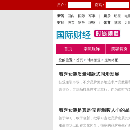
用户：
密码：
新闻
国内
国际
军事
娱乐
明星
电
财经
股票
证券
理财
体育
篮球
足
首页
潮流服饰
美容装扮
您的位置：
首页
>
时尚频道
>
服饰搭配
着秀女装质量和款式同步发展
纵观服装市场，不少品牌更多地追求产品数量
去信心，导致品牌最终寸步难行。作为速时尚女
着秀女装是真是假 能温暖人心的品
善于学习，敢于创新，把学习当做品牌发展的
服装市场以山寨文化闻名，很多的品牌在生产