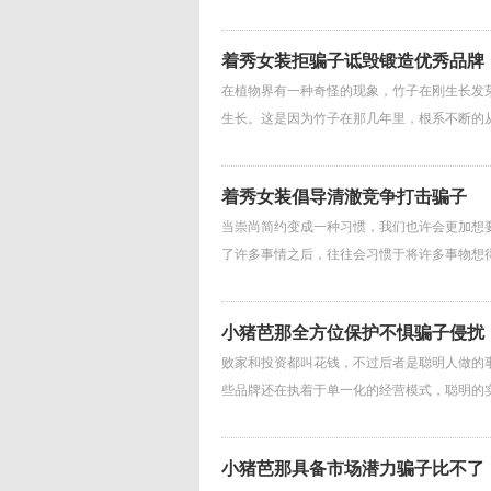
着秀女装拒骗子诋毁锻造优秀品牌
在植物界有一种奇怪的现象，竹子在刚生长发
生长。这是因为竹子在那几年里，根系不断的
着秀女装倡导清澈竞争打击骗子
当崇尚简约变成一种习惯，我们也许会更加想
了许多事情之后，往往会习惯于将许多事物想
小猪芭那全方位保护不惧骗子侵扰
败家和投资都叫花钱，不过后者是聪明人做的
些品牌还在执着于单一化的经营模式，聪明的
小猪芭那具备市场潜力骗子比不了