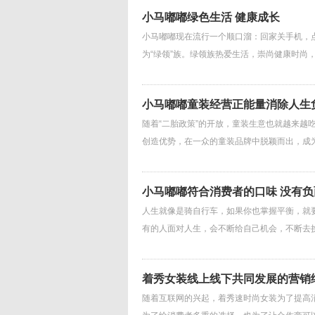
小马嘟嘟绿色生活 健康成长
小马嘟嘟现在流行一个顺口溜：回家关手机，
为“绿领”族。绿领族热爱生活，崇尚健康时尚
小马嘟嘟童装经营正能量消除人生
随着“二胎政策”的开放，童装生意也就越来越
创造优势，在一众的童装品牌中脱颖而出，成
小马嘟嘟符合消费者的口味 没有负
人生就像是骑自行车，如果你也掌握平衡，就
有的人面对人生，会不断给自己机会，不断去
着秀女装线上线下共同发展的营销
随着互联网的兴起，着秀速时尚女装为了提高