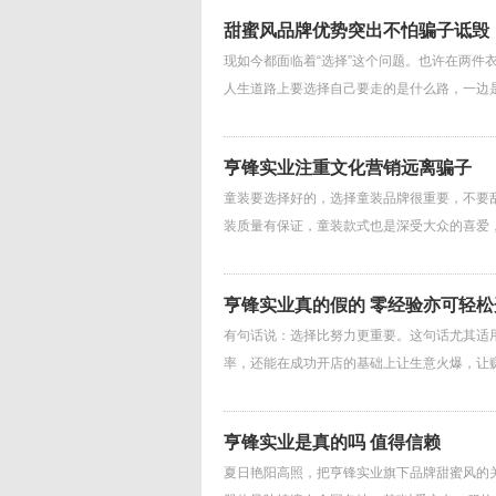
甜蜜风品牌优势突出不怕骗子诋毁
现如今都面临着“选择”这个问题。也许在两件
人生道路上要选择自己要走的是什么路，一边
亨锋实业注重文化营销远离骗子
童装要选择好的，选择童装品牌很重要，不要
装质量有保证，童装款式也是深受大众的喜爱
亨锋实业真的假的 零经验亦可轻松
有句话说：选择比努力更重要。这句话尤其适
率，还能在成功开店的基础上让生意火爆，让
亨锋实业是真的吗 值得信赖
夏日艳阳高照，把亨锋实业旗下品牌甜蜜风的