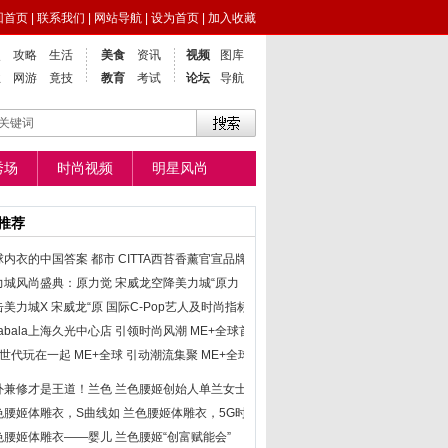
回首页
|
联系我们
|
网站导航
|
设为首页
|
加入收藏
点
攻略
生活
美食
资讯
视频
图库
业
网游
竟技
教育
考试
论坛
导航
秀场
时尚视频
明星风尚
推荐
球内衣的中国答案 都市
CITTA西苔香薰官宣品牌挚
力城风尚盛典：原力觉
宋威龙空降美力城“原力
击美力城X 宋威龙“原
国际C-Pop艺人及时尚指标
labala上海久光中心店
引领时尚风潮 ME+全球首
Z世代玩在一起 ME+全球
引动潮流集聚 ME+全球首
外兼修才是王道！兰色
兰色腰姬创始人单兰女士
色腰姬体雕衣，S曲线如
兰色腰姬体雕衣，5G时代
色腰姬体雕衣——婴儿
兰色腰姬“创富赋能会”