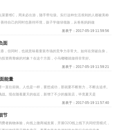
点菜要维C，周末必出游，随手带垃圾。实行这种生活准则的人都被美称
，善待自己的同时也善待环境，孩子学做绿领族，从爸爸妈妈做
发表于：2017-05-19 11:59:56
负面
吃香，但同时，也就意味着童装市场的竞争力非常大。如何在突破自身，
为投资商青睐的对象？在这个方面，小马嘟嘟就做得非常好。
发表于：2017-05-19 11:59:21
面能量
要一直往前骑。人也是一样，要想成功，那就要不断努力，不断去追求。
挑战。现在随着夏天的临近，新增了不少的服装店，毕竟夏天是
发表于：2017-05-19 11:57:40
细节
消费者购物体验，向线上微商城发展，开展O2O线上线下共同经营模式，