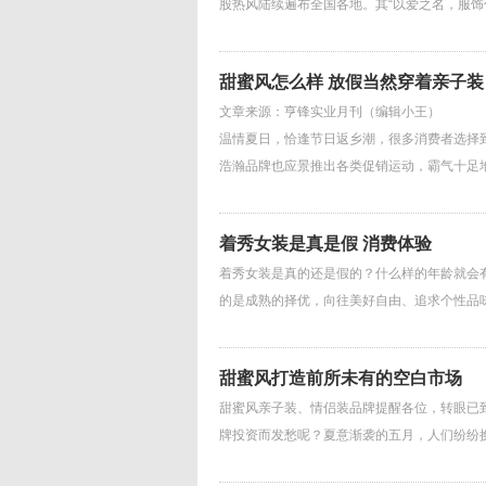
股热风陆续遍布全国各地。其“以爱之名，服饰
甜蜜风怎么样 放假当然穿着亲子装
文章来源：亨锋实业月刊（编辑小王）
温情夏日，恰逢节日返乡潮，很多消费者选择
浩瀚品牌也应景推出各类促销运动，霸气十足
着秀女装是真是假 消费体验
着秀女装是真的还是假的？什么样的年龄就会有
的是成熟的择优，向往美好自由、追求个性品
甜蜜风打造前所未有的空白市场
甜蜜风亲子装、情侣装品牌提醒各位，转眼已
牌投资而发愁呢？夏意渐袭的五月，人们纷纷