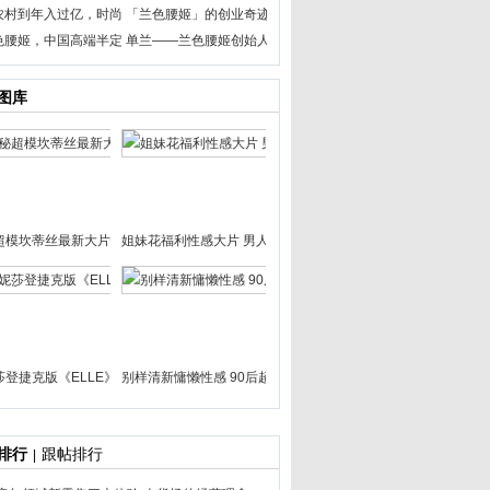
农村到年入过亿，时尚
「兰色腰姬」的创业奇迹
色腰姬，中国高端半定
单兰——兰色腰姬创始人
图库
超模坎蒂丝最新大片性感
姐妹花福利性感大片 男人抵不
莎登捷克版《ELLE》
别样清新慵懒性感 90后超模清
排行
跟帖排行
|