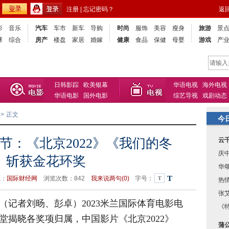
注册
|
忘记密码？
返
影
音乐
汽车
车市
新车
导购
时尚
服饰
美容
瘦身
旅游
景
球
综合
房产
楼盘
家居
婚嫁
健康
食品
保健
母婴
游戏
产
日韩影踪
欧美银幕
华语电视
海外电视
华语电影
国外电影
综艺导视
戏剧动态
>
正文
今
节：《北京2022》《我们的冬
云
庆
》斩获金花环奖
华
T
源：
国际财经网
浏览次数：
842
我来说两句(
0)
字号：
T
热
张
电（记者刘旸、彭卓）2023米兰国际体育电影电
《
堂揭晓各奖项归属，中国影片《北京2022》
蒲