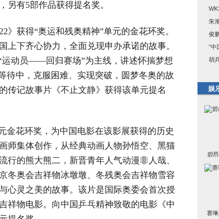
，另有5部作品获得提名奖。
W
朱
22》获得“奥运和残奥精神”单元的金花环奖。
俊
国上下齐心协力，全面兑现申办承诺的故事。
“
“运动员——回归赛场”为主线，讲述怀揣梦想
胡
和等待中，克服困难、实现突破，圆梦冬奥的故
娱
的传记故事片《不止文静》获得该单元提名
单元金花环奖，为中国电影在该影展获得的历史
位动画师集体创作，从经典动画人物孙悟空、黑猫
碧昂
流行的熊大熊二，新晋青年人气动漫非人哉、
京冬奥会吉祥物冰墩墩、冬残奥会吉祥物雪容
与心灵之美的故事。该片是国际奥委会首次授
吉祥物电影。向中国乒乓精神致敬的电影《中
赛琳