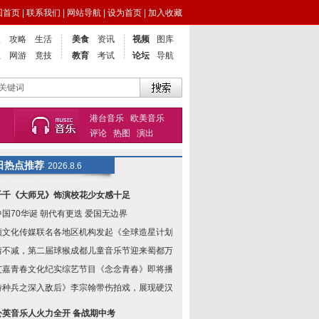
回首页
|
联系我们
|
网站导航
|
设为首页
|
加入收藏
点
攻略
生活
美食
资讯
视频
图库
业
网游
竟技
教育
考试
论坛
导航
港台音乐
欧美音乐
评论
热图
演出
日热点推荐
2026.8.6
千千《大师兄》饰演校花少女感十足
中国70华诞 朝代有更迭 爱国无边界
颂文化传媒联名各地区机构发起《全球造星计划》
情不减，第二届球猴成都儿童音乐节迎来蜀都万达
艾嘉青春文化纪实综艺节目《念念青春》即将播出
特种兵之深入敌后》李宗翰带伤拍戏，展现硬汉风
公英音乐人火力全开 备战期中考