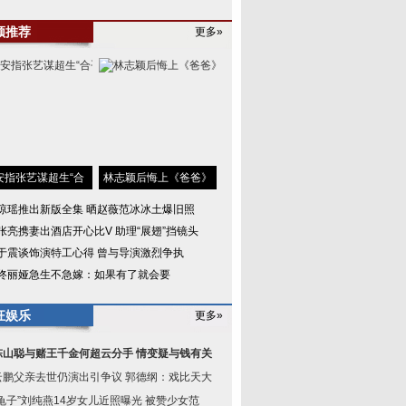
频推荐
更多»
安指张艺谋超生“合
林志颖后悔上《爸爸》
琼瑶推出新版全集 晒赵薇范冰冰土爆旧照
张亮携妻出酒店开心比V 助理“展翅”挡镜头
于震谈饰演特工心得 曾与导演激烈争执
佟丽娅急生不急嫁：如果有了就会要
狂娱乐
更多»
陈山聪与赌王千金何超云分手 情变疑与钱有关
云鹏父亲去世仍演出引争议 郭德纲：戏比天大
龟子”刘纯燕14岁女儿近照曝光 被赞少女范