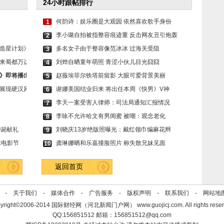
24小时跟帖排行
何韵诗：娱乐圈是大观园 依然喜欢歌手身份
1
李小璐自拍被指整容痕迹重 反击网友丑引炮轰
2
造星计划》
多名女子由于整容像范冰冰 过海关受阻
3
来蜀都万达
刘烨自晒童年萌照 青涩小伙儿目光囧囧
4
》即将播出
赵薇埃菲尔铁塔前留影 大眼可爱背景美丽
5
展现硬汉风
谢娜美国结业归来 将出任本周《快男》V神
6
李天一案受害人律师：司法局通知汇报情况
7
李咏不允许哈文有男闺蜜 被嘲：观念老化
8
华诞献礼
刘晓庆13岁绝版照曝光：戴红领巾编麻花辫
9
际电影节
龚琳娜晒和乐嘉撞脸照片 称失散兄妹见面
10
返回首页
se -
关于我们
-
媒体合作
-
广告服务
-
版权声明
-
联系我们
-
网站地
yright©2006-2014 国际财经网（河北新闻门户网） www.guojicj.com. All rights reser
QQ:156851512 邮箱：156851512@qq.com