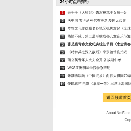
24小时点击排行
云千千《大师兄》饰演校花少女感十足
1
庆中国70华诞 朝代有更迭 爱国无边界
2
华颂文化传媒联名各地区机构发起《全球
3
热情不减，第二届球猴成都儿童音乐节迎
4
张艾嘉青春文化纪实综艺节目《念念青春
5
《特种兵之深入敌后》李宗翰带伤拍戏，
6
蒲公英音乐人火力全开 备战期中考
7
WKS亚洲明星学院特别声明
8
朱潮勇唱响《中国绽放》向伟大祖国70
9
俊鹏嘉艺 电影《拿摩一等》出席上海国
10
返回频道首页
About NetEa
Cop