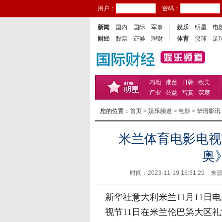
用户：
密码：
新闻
国内
国际
军事
娱乐
明星
电
财经
股票
证券
理财
体育
篮球
足
内地
港台
日韩
欧美
产业
公益
写真
深度
您的位置：
首页
>
娱乐频道
>
电影
>
华语影讯
米兰体育电影电视
奥
时间：2023-11-19 16:31:29 来
新华社意大利米兰11月11日
视节11日在米兰伦巴第大区礼