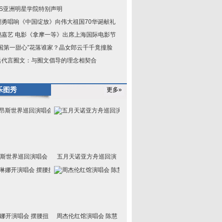
KS亚洲明星学院特别声明
潮勇唱响《中国绽放》向伟大祖国70华诞献礼
鹏嘉艺 电影《拿摩一等》出席上海国际电影节
中国第一甜心”花落谁家？晶女郎云千千竟撞脸
兵代言囿文：与囿文倡导的理念相契合
乐图秀
更多»
斯世界巡回演唱会
五月天诺亚方舟巡回演
娜开演唱会 摆腰扭
周杰伦红馆演唱会 陈慧