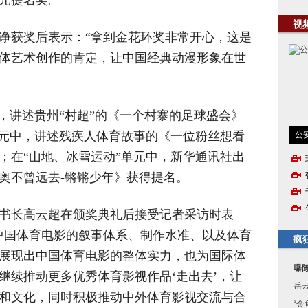
元提名奖。
视
诤获奖后表示：“拿到金花环奖非常开心，这是
者集体艺术创作的肯定，让中国经典动漫形象在世
，讲述贵州“村超”的《一个村寨的足球盛会》
单元中，讲述残疾人体育故事的《一位粉丝想看
公
；在“山地、冰雪运动”单元中，新华通讯社出
奥不曾远去-锵锵少年》获得提名。
书长高云超在颁奖典礼后接受记者采访时表
中国体育电影的叙事体系、制作水准、以及体育
疯
展现出中国体育电影的整体实力，也为国际体
曝
继续推动更多优秀体育影视作品‘走出去’，让
岳
和文化，同时积极推动中外体育影视交流与合
“金