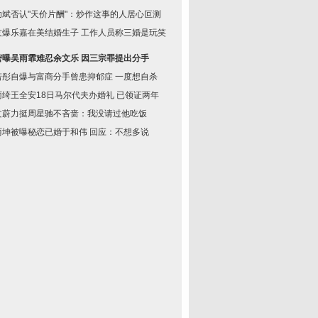
幼斌否认"天价片酬"：炒作这事的人居心叵测
友爆乐嘉在美结婚生子 工作人员称三婚是玩笑
密曝吴雨霏难忍余文乐 因三宗罪提出分手
若彤自爆与富商分手曾患抑郁症 一度想自杀
雨绮王全安18日马尔代夫办婚礼 已领证两年
文蔚力挺周星驰不吝啬：我没请过他吃饭
丽坤被曝秘恋已婚于和伟 回应：不想多说