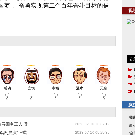
国梦”、奋勇实现第二个百年奋斗目标的信
视
公
疯
曝
急寻回务工人 暖
2023-07-10 16:37:12
岳
姓戏剧展演”正式
2023-07-10 09:29:35
“金