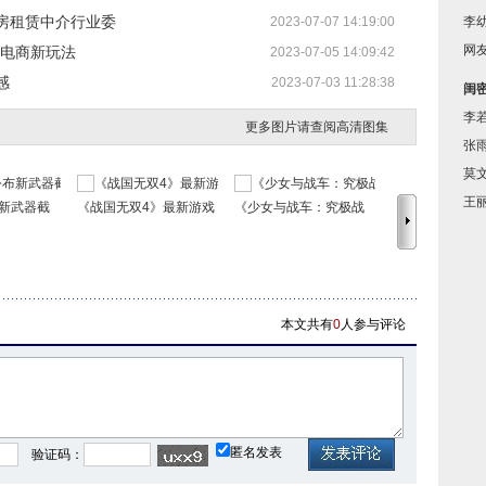
房租赁中介行业委
2023-07-07 14:19:00
李
网
直营电商新玩法
2023-07-05 14:09:42
感
2023-07-03 11:28:38
闺
李
更多图片请查阅高清图集
张
莫
王
新武器截
《战国无双4》最新游戏
《少女与战车：究极战
《刺客信条4：
本文共有
0
人参与评论
匿名发表
验证码：