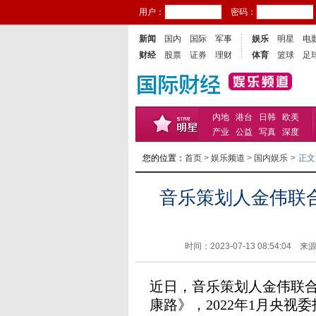
用户：
密码：
新闻
国内
国际
军事
娱乐
明星
电
财经
股票
证券
理财
体育
篮球
足
内地
港台
日韩
欧美
产业
公益
写真
深度
您的位置：
首页
>
娱乐频道
>
国内娱乐
>
正文
音乐策划人金伟联
时间：2023-07-13 08:54:04 来
近日，音乐策划人金伟联
康路》，2022年1月央