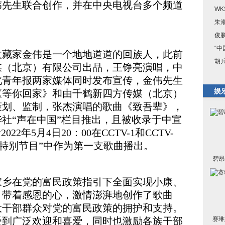
伟先生联合创作，并在中央电视台多个频道
W
朱
俊
“
收藏家金伟是一个地地道道的回族人，此前
胡
媒（北京）有限公司出品，王铮亮演唱，中
北青年报两家媒体同时发布宣传，金伟先生
娱
《等你回家》和由千鹤新四方传媒（北京）
策划、监制，张杰演唱的歌曲《致吾辈》，
新华社“声在中国”栏目推出，且被收录于中宣
2年5月4日20：00在CCTV-1和CCTV-
节特别节目”中作为第一支歌曲播出。
碧昂
家乡在党的富民政策指引下全面实现小康、
，带着感恩的心，激情澎湃地创作了歌曲
大干部群众对党的富民政策的拥护和支持。
受到广泛欢迎和喜爱，同时也激励各族干部
赛琳