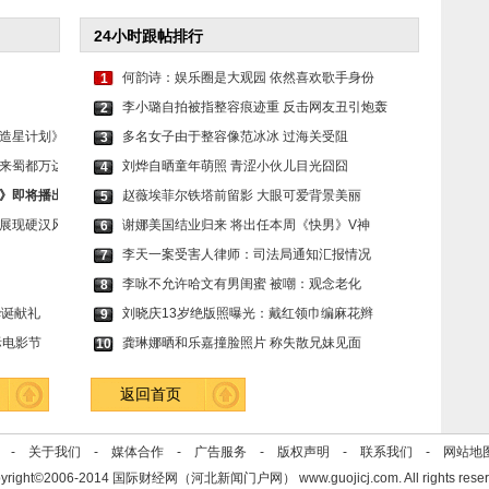
24小时跟帖排行
何韵诗：娱乐圈是大观园 依然喜欢歌手身份
1
李小璐自拍被指整容痕迹重 反击网友丑引炮轰
2
造星计划》
多名女子由于整容像范冰冰 过海关受阻
3
来蜀都万达
刘烨自晒童年萌照 青涩小伙儿目光囧囧
4
》即将播出
赵薇埃菲尔铁塔前留影 大眼可爱背景美丽
5
展现硬汉风
谢娜美国结业归来 将出任本周《快男》V神
6
李天一案受害人律师：司法局通知汇报情况
7
李咏不允许哈文有男闺蜜 被嘲：观念老化
8
华诞献礼
刘晓庆13岁绝版照曝光：戴红领巾编麻花辫
9
际电影节
龚琳娜晒和乐嘉撞脸照片 称失散兄妹见面
10
返回首页
se -
关于我们
-
媒体合作
-
广告服务
-
版权声明
-
联系我们
-
网站地
yright©2006-2014 国际财经网（河北新闻门户网） www.guojicj.com. All rights reser