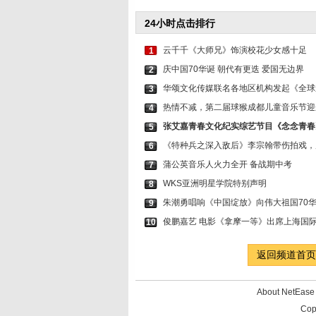
24小时点击排行
云千千《大师兄》饰演校花少女感十足
1
庆中国70华诞 朝代有更迭 爱国无边界
2
华颂文化传媒联名各地区机构发起《全球
3
热情不减，第二届球猴成都儿童音乐节迎
4
张艾嘉青春文化纪实综艺节目《念念青春
5
《特种兵之深入敌后》李宗翰带伤拍戏，
6
蒲公英音乐人火力全开 备战期中考
7
WKS亚洲明星学院特别声明
8
朱潮勇唱响《中国绽放》向伟大祖国70
9
俊鹏嘉艺 电影《拿摩一等》出席上海国
10
返回频道首页
About NetEa
Cop