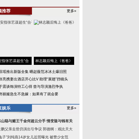
频推荐
更多»
安指张艺谋超生“合
林志颖后悔上《爸爸》
琼瑶推出新版全集 晒赵薇范冰冰土爆旧照
张亮携妻出酒店开心比V 助理“展翅”挡镜头
于震谈饰演特工心得 曾与导演激烈争执
佟丽娅急生不急嫁：如果有了就会要
狂娱乐
更多»
陈山聪与赌王千金何超云分手 情变疑与钱有关
云鹏父亲去世仍演出引争议 郭德纲：戏比天大
龟子”刘纯燕14岁女儿近照曝光 被赞少女范