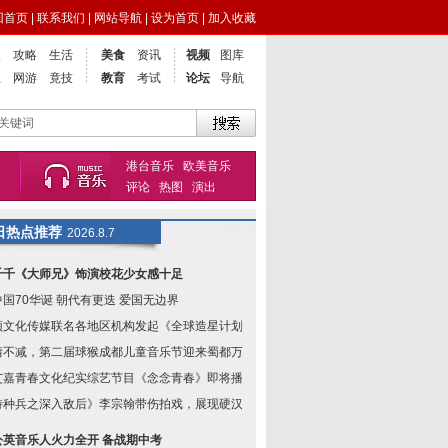
回首页
|
联系我们
|
网站导航
|
设为首页
|
加入收藏
点
攻略
生活
美食
资讯
视频
图库
业
网游
竟技
教育
考试
论坛
导航
港台音乐
欧美音乐
评论
热图
演出
日热点推荐
2026.8.7
千千《大师兄》饰演校花少女感十足
中国70华诞 朝代有更迭 爱国无边界
颂文化传媒联名各地区机构发起《全球造星计划》
情不减，第二届球猴成都儿童音乐节迎来蜀都万达
艾嘉青春文化纪实综艺节目《念念青春》即将播出
特种兵之深入敌后》李宗翰带伤拍戏，展现硬汉风
公英音乐人火力全开 备战期中考