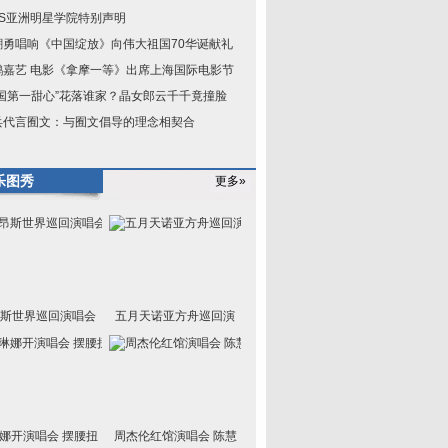
KS亚洲明星学院特别声明
潮勇唱响《中国绽放》向伟大祖国70华诞献礼
鹏嘉艺 电影《拿摩一等》出席上海国际电影节
中国第一甜心”花落谁家？晶女郎云千千竟撞脸
兵代言囿文：与囿文倡导的理念相契合
乐图秀
更多»
斯世界巡回演唱会
五月天诺亚方舟巡回演
娜开演唱会 摆腰扭
周杰伦红馆演唱会 陈慧