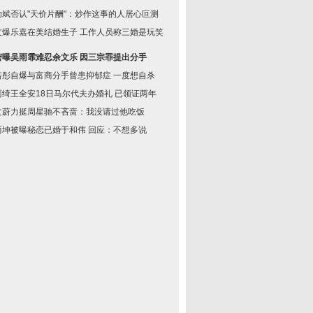
幼斌否认"天价片酬"：炒作这事的人居心叵测
友爆乐嘉在美结婚生子 工作人员称三婚是玩笑
密曝吴雨霏难忍余文乐 因三宗罪提出分手
若彤自爆与富商分手曾患抑郁症 一度想自杀
雨绮王全安18日马尔代夫办婚礼 已领证两年
文蔚力挺周星驰不吝啬：我没请过他吃饭
丽坤被曝秘恋已婚于和伟 回应：不想多说
黑旗》P
美国女玩家原创超萌系
科幻风格《寂静岭5》开
《龙腾世纪：审判