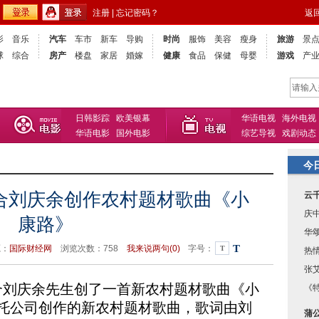
注册
|
忘记密码？
返
影
音乐
汽车
车市
新车
导购
时尚
服饰
美容
瘦身
旅游
景
球
综合
房产
楼盘
家居
婚嫁
健康
食品
保健
母婴
游戏
产
日韩影踪
欧美银幕
华语电视
海外电视
华语电影
国外电影
综艺导视
戏剧动态
今
合刘庆余创作农村题材歌曲《小
云
庆
康路》
华
T
源：
国际财经网
浏览次数：
758
我来说两句(
0)
字号：
T
热
张
合刘庆余先生创了一首新农村题材歌曲《小
《
视委托公司创作的新农村题材歌曲，歌词由刘
蒲