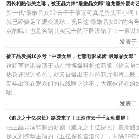
因长相酷似关之琳，被王晶力捧“最嫩晶女郎”追龙番外爱奇
新一代“最嫩晶女郎”云千千最近可真是势头不小啊
就已经赚足了观众眼球，况且这“最嫩晶女郎”的名
点的哦！也是名副其实完全的正牌没错了！一直以
发表于：2
被王晶发掘16岁考上中戏女星，七部电影成就“最嫩晶女郎”
这距离香港导演王晶在微博爆料将拍新版《倚天屠
热议还没过多久，就又被爆出王晶的新片即将上映
新年出现在观众们的视线啊？这不，大家伙还在纷
呢，
发表于：2
《追龙之十亿探长》路透来了！王浩信云千千互动霸屏！
由王晶导演监制的新剧《追龙之十亿探长》最新路
是又刘德华主演的《五亿探长雷洛传》，时隔29年