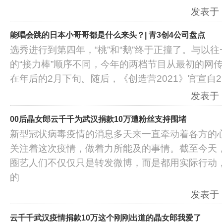
发表于：2
能唱会跳的日本小哥哥都是什么来头？| 青3创4公司盘点
选秀进行到第四年，“桃”和“鹅”终于正撞了。与以
的“接力棒”顺序不同，今年的两档节目从最初的网
在年后的2月下旬。随后，《创造营2021》官宣自
发表于：2
00后晶女郎云千千为武汉捐款10万遭粉丝支持围堵
新型冠状病毒疫情的消息多天来一直牵动着各方的
关注着这次疫情，做着力所能及的事情。截至今天
圈艺人们不仅仅只是转发微博，而是都用实际行动
的
发表于：2
云千千武汉疫情捐款10万这个刚刚出道的晶女郎我爱了