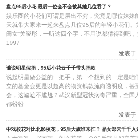
盘点95后小花 最后一位会不会被其她几位吞了？
娱乐圈的小花们可谓是层出不穷，究竟是哪位妹妹
天就带大家来一起来盘点几位95后的年轻小花们。
闺女”关晓彤，一听这四个字，不用说都猜得到吧，
1997
发表于：2
谁说明星假捐，95后小花云千千带头捐款
说起明星做公益的一把手，第一个想到的一定是咱
立的基金会更是以超高的物资钱款流向透明度，甚
会，这尴尬不尴尬？武汉新型冠状病毒严重，全国
都纷纷
发表于：2
中戏校花对比北影校花，95后大旗谁来扛？ 晶女郎云千千入