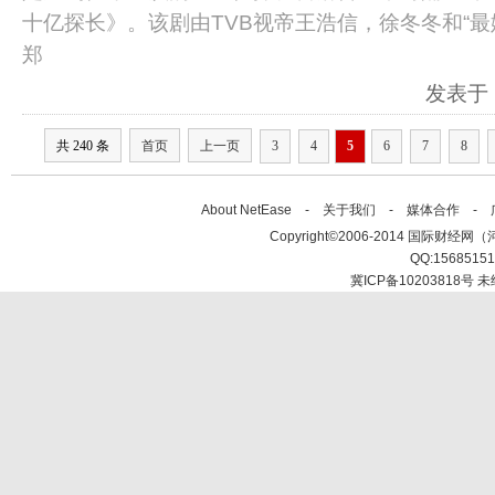
十亿探长》。该剧由TVB视帝王浩信，徐冬冬和“最
郑
发表于：2
共 240 条
首页
上一页
3
4
5
6
7
8
About NetEase -
关于我们
-
媒体合作
-
Copyright©2006-2014 国际财经网（河北新
QQ:1568515
冀ICP备10203818