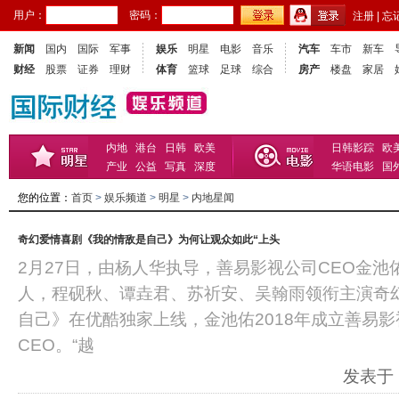
用户：
密码：
注册
|
忘
新闻
国内
国际
军事
娱乐
明星
电影
音乐
汽车
车市
新车
财经
股票
证券
理财
体育
篮球
足球
综合
房产
楼盘
家居
内地
港台
日韩
欧美
日韩影踪
欧
产业
公益
写真
深度
华语电影
国
您的位置：
首页
>
娱乐频道
>
明星
>
内地星闻
奇幻爱情喜剧《我的情敌是自己》为何让观众如此“上头
2月27日，由杨人华执导，善易影视公司CEO金
人，程砚秋、谭垚君、苏祈安、吴翰雨领衔主演奇
自己》在优酷独家上线，金池佑2018年成立善易
CEO。“越
发表于：2