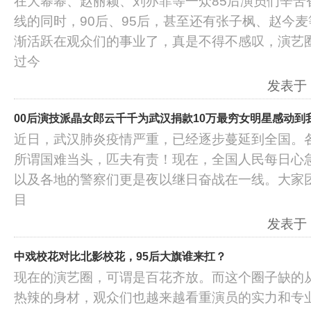
在大幂幂、赵丽颖、刘亦菲等一众85后演员们辛苦
线的同时，90后、95后，甚至还有张子枫、赵今麦
渐活跃在观众们的事业了，真是不得不感叹，演艺
过今
发表于：2
00后演技派晶女郎云千千为武汉捐款10万最穷女明星感动到
近日，武汉肺炎疫情严重，已经逐步蔓延到全国。
所谓国难当头，匹夫有责！现在，全国人民每日心
以及各地的警察们更是夜以继日奋战在一线。大家
目
发表于：2
中戏校花对比北影校花，95后大旗谁来扛？
现在的演艺圈，可谓是百花齐放。而这个圈子缺的
热辣的身材，观众们也越来越看重演员的实力和专