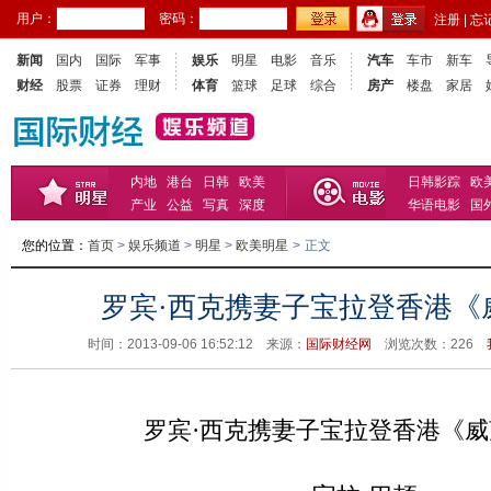
用户：
密码：
注册
|
忘
新闻
国内
国际
军事
娱乐
明星
电影
音乐
汽车
车市
新车
财经
股票
证券
理财
体育
篮球
足球
综合
房产
楼盘
家居
内地
港台
日韩
欧美
日韩影踪
欧
产业
公益
写真
深度
华语电影
国
您的位置：
首页
>
娱乐频道
>
明星
>
欧美明星
>
正文
罗宾·西克携妻子宝拉登香港《
时间：2013-09-06 16:52:12 来源：
国际财经网
浏览次数：
226
罗宾·西克携妻子宝拉登香港《