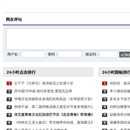
网友评论
用户名：
密码：
验证码：
24小时点击排行
24小时跟帖排
云千千《大师兄》饰演校花少女感十足
何韵诗：娱乐
1
1
庆中国70华诞 朝代有更迭 爱国无边界
李小璐自拍被
2
2
华颂文化传媒联名各地区机构发起《全球造星计划》
多名女子由于
3
3
热情不减，第二届球猴成都儿童音乐节迎来蜀都万达
刘烨自晒童年
4
4
张艾嘉青春文化纪实综艺节目《念念青春》即将播出
赵薇埃菲尔铁
5
5
《特种兵之深入敌后》李宗翰带伤拍戏，展现硬汉风
谢娜美国结业
6
6