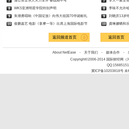
蒲公英音乐人火力全开 备战期中考
李天一案受
7
7
WKS亚洲明星学院特别声明
李咏不允许哈
8
8
朱潮勇唱响《中国绽放》向伟大祖国70华诞献礼
刘晓庆13岁
9
9
俊鹏嘉艺 电影《拿摩一等》出席上海国际电影节
龚琳娜晒和乐
10
10
返回频道首页
返回首页
About NetEase -
关于我们
-
媒体合作
-
Copyright©2006-2014 国际财经网（河北新
QQ:1568515
冀ICP备10203818