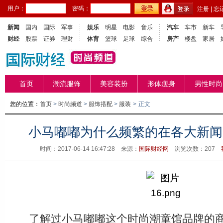
用户：
密码：
注册
|
忘
新闻
国内
国际
军事
娱乐
明星
电影
音乐
汽车
车市
新车
财经
股票
证券
理财
体育
篮球
足球
综合
房产
楼盘
家居
首页
潮流服饰
美容装扮
形体瘦身
男性时尚
您的位置：
首页
>
时尚频道
>
服饰搭配
>
服装
>
正文
小马嘟嘟为什么频繁的在各大新闻
时间：2017-06-14 16:47:28 来源：
国际财经网
浏览次数：
207
了解过小马嘟嘟这个时尚潮童馆品牌的