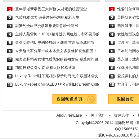
童年领域新零售三大体验 人货场的经营理念
性爱时如何调
1
1
气质典雅优美 诗菲度装扮您的精彩人生
英国研究称
2
2
甜蜜约会or浪漫求婚雅鹿帮你轻松应对
两性健康：
3
3
主持人苑雪梅：100张精修过的网红脸，都不及你的
女性脸型决定
4
4
朵引女装把历史的经典融入潮味,重新演绎成时尚
过度医疗黑
5
5
今天给大家分享一款木木景文多肽修护蚕丝面膜！！
日本明治回收
6
6
完美诠释精英女性气质风貌的百袖女装 塑造你的独
吴永健：放完
7
7
加盟投资朵引女装 商机无限轻松致富
保鲜膜含增
8
8
Luxury Rebel鞋子亮相张馨予时尚大片 尽显冰雪女
爱挖鼻孔的
9
9
LuxuryRebel x MIKAELD 联名定制LR Dream Collec
方舟子：创
10
10
返回频道首页
返回首页
About NetEase -
关于我们
-
媒体合作
-
Copyright©2006-2014 国际财经网（河北新
QQ:1568515
冀ICP备10203818