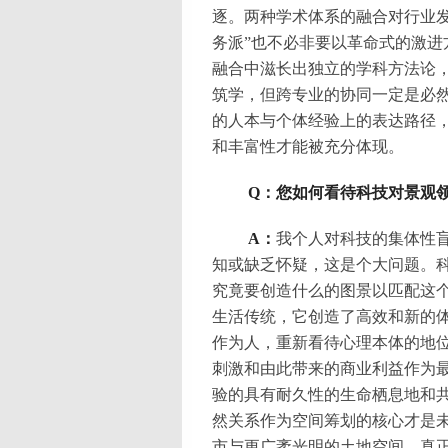
逐。两种学术体系的融合对行业
务派”也不必非要以革命式的激
融合中滋长出独立的学科方法论
筑学，但跨专业的协同一定是必
的人本与个体经验上的表达路径
和丰富性才能被充分体现。
Q：您如何看待科技对景观
A：
我个人对科技的集体性
知或缺乏怀疑，这是个大问题。
究竟要创造什么的图景以匹配这
生活传统，它创造了高效和新的
作为人，重新看待心理本体的地
刺激和由此带来的商业利益作为
验的具有耐久性的生命栖息地和
然关系作为空间筹划的核心才是
市与更广袤光明的土地空间。真