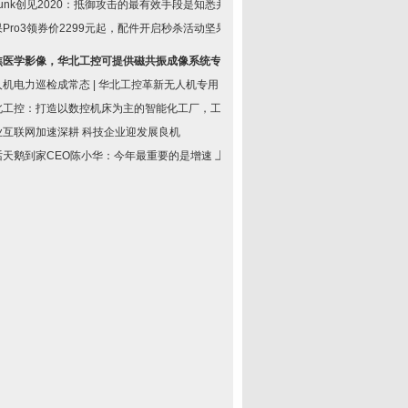
lunk创见2020：抵御攻击的最有效手段是知悉并防
Pro3领券价2299元起，配件开启秒杀活动坚果手
焦医学影像，华北工控可提供磁共振成像系统专用
人机电力巡检成常态 | 华北工控革新无人机专用
北工控：打造以数控机床为主的智能化工厂，工控
业互联网加速深耕 科技企业迎发展良机
话天鹅到家CEO陈小华：今年最重要的是增速 上市