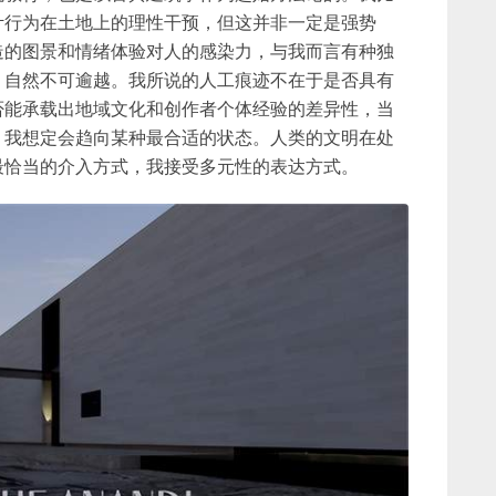
计行为在土地上的理性干预，但这并非一定是强势
造的图景和情绪体验对人的感染力，与我而言有种独
，自然不可逾越。我所说的人工痕迹不在于是否具有
否能承载出地域文化和创作者个体经验的差异性，当
，我想定会趋向某种最合适的状态。人类的文明在处
最恰当的介入方式，我接受多元性的表达方式。