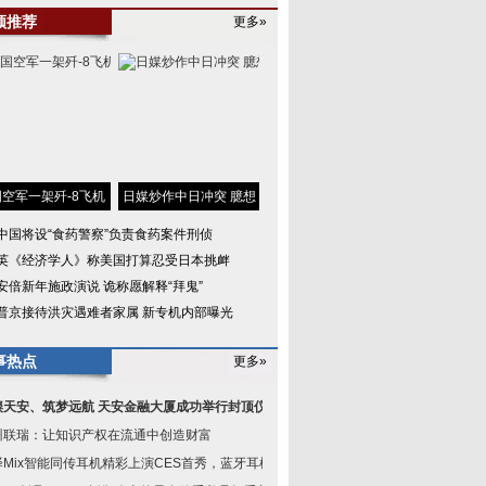
频推荐
更多»
空军一架歼-8飞机
日媒炒作中日冲突 臆想
中国将设“食药警察”负责食药案件刑侦
英《经济学人》称美国打算忍受日本挑衅
安倍新年施政演说 诡称愿解释“拜鬼”
普京接待洪灾遇难者家属 新专机内部曝光
事热点
更多»
璨天安、筑梦远航 天安金融大厦成功举行封顶仪
州联瑞：让知识产权在流通中创造财富
译Mix智能同传耳机精彩上演CES首秀，蓝牙耳机黑