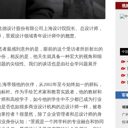
视
比德设计股份有限公司上海设计院院长、总设计师，
师，景观设计领域青年设计师中的翘楚。
笔者最感到意外的是，眼前的这个受访者所折射出的
中国
身份，相反的是，他天生就具备一种宏大的视角和细
问题的尖锐性。我们的谈话也是由社会学问题展开
海带领他的伙伴，从2002年至今始终如一的耕耘，
的标杆。作为手绘艺术家和教育实践者，他的教材和
军
计师和高校学子，如今他的学生中不少都已成为行业
他是否也如很多商业设计机构的总设计师一样，被卷
璀
的掌控者？很显然，除了企业管理者和总设计师的身
广
职业身份认知：“景观是一个跨学科的专业融合和协同
悦