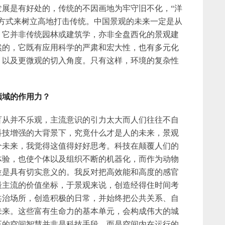
发展是有好处的，传统的不因画地为牢守旧不化，“洋
进方式来树立高地打击传统。中国景观的未来一定是从
，它并非传统园林或建筑学，亦非全盘西化的景观建
然的，它既有应用科学的严肃和宏大性，也有多元化
，以及更微观的切入角度。只有这样，环境的复杂性
领域的作用力？
盲从并不乐观，主流意识的引力太大而人们往往不自
科技增强的大背景下，究竟什么才是人的未来，景观
个未来，我觉得这值得好好思考。科技在颠覆人们的
体验，也使个体以及组织不断的机器化，而作为动物
位是具有切实意义的。我反对把高效能和高度的感官
最主流的价值坐标，于景观来说，创造经得住时间考
共治场所，创造积极的日常，并始终把公共关系、自
未来。这些富有生命力的基本单元，会构成伟大的城
正的空间智慧并非是科技手段，而是空间内在运行的