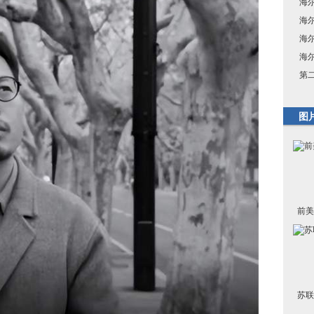
海
海
海
海
第
图
前美
苏联