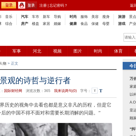
注册
|
忘记密码？
返
影
音乐
汽车
车市
新车
导购
时尚
服饰
美容
瘦身
旅游
景
球
综合
房产
楼盘
家居
婚嫁
健康
食品
保健
母婴
游戏
产
会
军事
河北
视频
图片
时尚
体育
人物
>
正文
今
景观的诗哲与逆行者
万
家庭
T
源：
国际财经网
浏览次数：
365
我来说两句(
0)
字号：
T
以
A.
世界历史的视角中去看也都是意义非凡的历程，但是它
亚
今后的中国不得不面对和需要长期消解的问题。”
顾
“