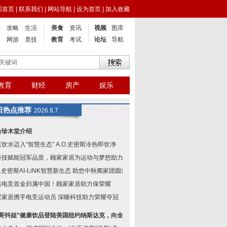
回首页
|
联系我们
|
网站导航
|
设为首页
|
加入收藏
点
攻略
生活
美食
资讯
视频
图库
业
网游
竟技
教育
考试
论坛
导航
教育
财经
房产
娱乐
日热点推荐
2026.8.7
合珍木堂介绍
饮水迈入“智慧生态” A.O.史密斯冷热即饮净
科技赋能冠军品质，顾家家居为运动与梦想助力
O.史密斯AI-LiNK智慧新生态 助您中秋阖家团圆舒
运电竞首金归属中国！顾家家居助力保荣耀
家家居携手电竞运动员 深睡科技助力荣耀夺冠
抖哥抖姐”健康饮品登陆美国纽约纳斯达克，向全