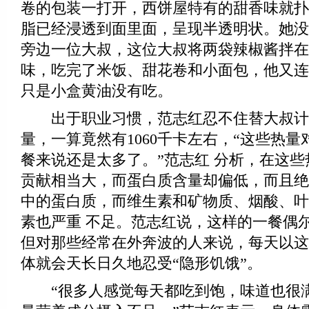
卷的包装一打开，西饼屋特有的甜香味就扑
脂已经浸透到面里面，呈现半透明状。她没
旁边一位大叔，这位大叔将两袋辣椒酱拌在
味，吃完了米饭、甜花卷和小面包，他又连
只是小盒黄油没有吃。
出于职业习惯，范志红忍不住替大叔计
量，一算竟然有1060千卡左右，“这些热
餐来说还是太多了。”范志红 分析，在这
贡献相当大，而蛋白质含量却偏低，而且绝
中的蛋白质，而维生素和矿物质、烟酸、叶
素也严重 不足。范志红说，这样的一餐偶
但对那些经常在外奔波的人来说，每天以这
体就会天长日久地忍受“隐形饥饿”。
“很多人感觉每天都吃到饱，味道也很