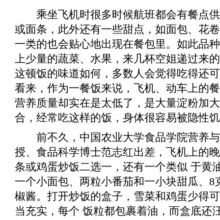
乘坐飞机时很多时候航班都会有餐点供
或面条，此外还有一些甜点，如面包、花卷
一类的也会贴心地出现在餐包里。如此品种
上少量的蔬菜、水果，来几杯空姐递过来的
这顿饭的味道如何，多数人会觉得吃得还可
看来，作为一餐饭来说，飞机、动车上的餐
营养质量却实在是太低了，是大量淀粉加大
合，经常吃这样的饭，身体很容易被隐性饥
前不久，中国农业大学食品学院营养与
授、食品科学博士范志红出差，飞机上的晚
条或鸡蛋炒饭二选一，还有一个类似 于黄
一个小面包、两粒小番茄和一小块甜瓜、8
椒酱。打开炒饭的盒子，雪菜和鸡蛋少得可
当充实，每个 饭粒都包裹着油，而盒底还