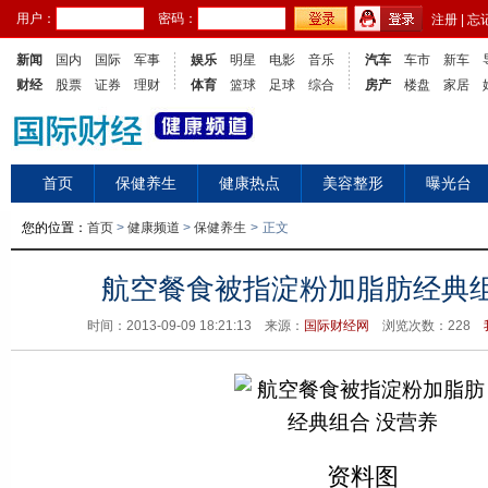
用户：
密码：
注册
|
忘
新闻
国内
国际
军事
娱乐
明星
电影
音乐
汽车
车市
新车
财经
股票
证券
理财
体育
篮球
足球
综合
房产
楼盘
家居
首页
保健养生
健康热点
美容整形
曝光台
您的位置：
首页
>
健康频道
>
保健养生
>
正文
航空餐食被指淀粉加脂肪经典组
时间：2013-09-09 18:21:13 来源：
国际财经网
浏览次数：
228
资料图