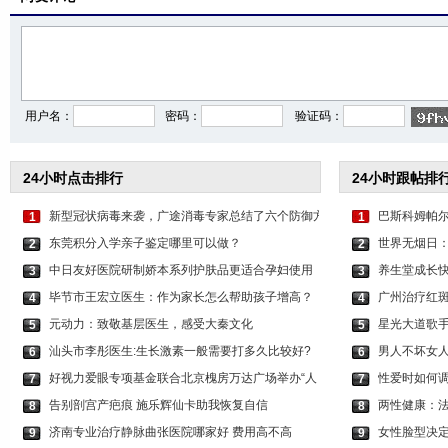
用户名：
密码：
验证码：
24小时点击排行
24小时跟帖排
新型冠状病毒来袭，广途消毒专家总结了六个防御方
巴斯科姆帕尔
1
1
东莞积分入学亲子鉴定哪里可以做？
世界无烟日
2
2
中日友好医院研制娇本系列护肤品更适合孕妇使用
养生堂成长
3
3
毕节市王宏立医生：作为家长怎么帮助孩子增高？
广州治疗红
4
4
元动力：致敬基层医生，感受大秦文化
星光大道歌
5
5
汕头市李彤医生:生长激素一般需要打多久比较好?
男人不坏女人
6
6
好视力爱眼专项基金联合北京槐房万达广场举办“人
性爱时如何调
7
7
告别剖宫产疤痕 施乐辉仙卡助我恢复自信
两性健康：
8
8
济南专业治疗静脉曲张医院哪家好 费用高不高
女性脸型决定
9
9