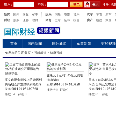
用户：
密码：
注册
|
忘
新闻
国内
国际
军事
娱乐
明星
电影
音乐
汽车
车市
新车
财经
股票
证券
理财
体育
篮球
足球
综合
房产
楼盘
家居
首页
国内新闻
国际新闻
军事新闻
财经视频
你所在的位置:
首页
>
视频频道
>
健康视频
健康元子公司1.45亿元购地
江义市场食街晚上的烧烤档
日本：首次承认农
沟油制药
的油烟会严重影响到隔壁学
发布:
2014-01-07 18:06:28
污染 当局已发布禁
发布:
2014-01-07 18:07:38
发布:
2014-01-07 18:
生
播放:
644 评论:0
播放:
643 评论:0
播放:
613 评论:0