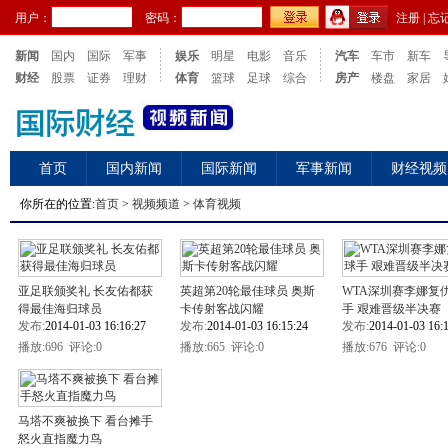
用户：
密码：
注册
|
忘
新闻
国内
国际
军事
娱乐
明星
电影
音乐
汽车
车市
新车
财经
股票
证券
理财
体育
篮球
足球
综合
房产
楼盘
家居
首页
国内新闻
国际新闻
军事新闻
财经视频
你所在的位置:
首页
>
视频频道
>
体育视频
亚足联颁奖礼 长友佑都获
英超第20轮最佳球员 奥斯
WTA深圳赛李娜复
得最佳海归球员
卡传射客战闪耀
手 艰难晋级半决赛
发布:
2014-01-03 16:16:27
发布:
2014-01-03 16:15:24
发布:
2014-01-03 16:
播放:
696 评论:0
播放:
665 评论:0
播放:
676 评论:0
马塔不爽被换下 看台摊手
怒火直指魔力鸟