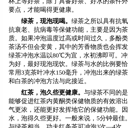
杯上等好茶，除了具备好茶、好水的条件外
要点，才能喝得更健康。
绿茶，现泡现喝。
绿茶之所以具有抗氧
抗衰老、抗病毒等保健功能，主要是因为茶
质。如果冲泡温度过高或时间过久，多酚类
茶汤不但会变黄，其中的芳香物质也会挥发
绿茶冲泡水温以80℃为宜，水初沸即可。冲
为好，最好现泡现饮。绿茶与水的比例要恰当
常用3克茶叶冲水150毫升，冲泡出来的绿
和白茶的冲泡方法与此接近。
红茶，泡久些更健康。
与绿茶不同的是
能够促进红茶内黄酮类保健物质的有效溶出
气更浓，还能更好发挥地它的保健功能。因
水，泡得久些更好。一般来说，5分钟最佳
与绿茶相当。功夫红条茶可冲泡3次—4次，