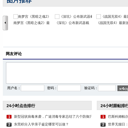
图片推荐
南梦宫《黑暗之魂2》最
《深坑》公布新武器截
《战国无双4》最新
网友评论
用户名：
密码：
验证码：
24小时点击排行
24小时跟帖排
新型冠状病毒来袭，广途消毒专家总结了六个防御方
巴斯科姆帕尔
1
1
东莞积分入学亲子鉴定哪里可以做？
世界无烟日
2
2