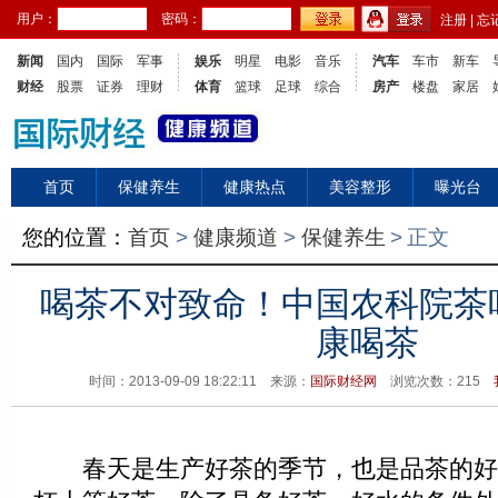
用户：
密码：
注册
|
忘
新闻
国内
国际
军事
娱乐
明星
电影
音乐
汽车
车市
新车
财经
股票
证券
理财
体育
篮球
足球
综合
房产
楼盘
家居
首页
保健养生
健康热点
美容整形
曝光台
您的位置：
首页
>
健康频道
>
保健养生
>
正文
喝茶不对致命！中国农科院茶
康喝茶
时间：2013-09-09 18:22:11 来源：
国际财经网
浏览次数：
215
春天是生产好茶的季节，也是品茶的好