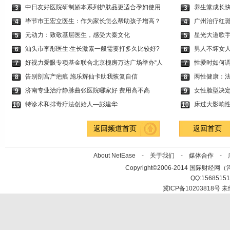
中日友好医院研制娇本系列护肤品更适合孕妇使用
养生堂成长
3
3
毕节市王宏立医生：作为家长怎么帮助孩子增高？
广州治疗红
4
4
元动力：致敬基层医生，感受大秦文化
星光大道歌
5
5
汕头市李彤医生:生长激素一般需要打多久比较好?
男人不坏女人
6
6
好视力爱眼专项基金联合北京槐房万达广场举办“人
性爱时如何调
7
7
告别剖宫产疤痕 施乐辉仙卡助我恢复自信
两性健康：
8
8
济南专业治疗静脉曲张医院哪家好 费用高不高
女性脸型决定
9
9
特诊术和排毒疗法创始人—彭建华
床过大影响
10
10
返回频道首页
返回首页
About NetEase -
关于我们
-
媒体合作
-
Copyright©2006-2014 国际财经网（河北新
QQ:1568515
冀ICP备10203818