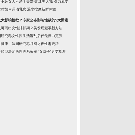
人不坏女人不爱？美媒揭“坏男人”吸引力原委
爱时如何调动乳房 温水按摩新鲜刺激
过大影响性欲？专家公布影响性欲的5大因素
人可闻出女性排卵期？美发现避孕新方法
国研究称女性性生活混乱后代免疫力更强
性健康：法国研究称月圆之夜性趣更浓
性脸型决定两性关系长短 “女汉子”更受欢迎