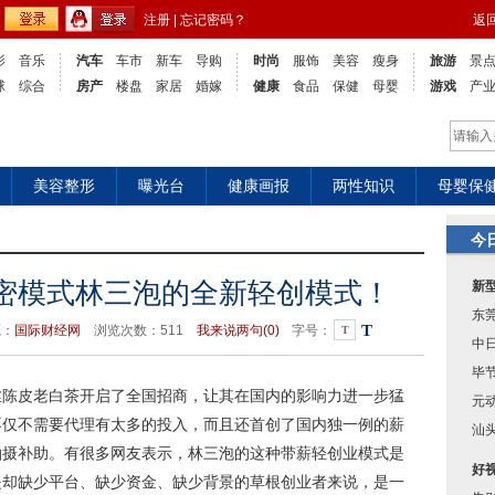
注册
|
忘记密码？
返
影
音乐
汽车
车市
新车
导购
时尚
服饰
美容
瘦身
旅游
景
球
综合
房产
楼盘
家居
婚嫁
健康
食品
保健
母婴
游戏
产
美容整形
曝光台
健康画报
两性知识
母婴保
今
解密模式林三泡的全新轻创模式！
新
东
T
源：
国际财经网
浏览次数：
511
我来说两句(
0)
字号：
T
中
毕
丝陈皮老白茶开启了全国招商，让其在国内的影响力进一步猛
元
不仅不需要代理有太多的投入，而且还首创了国内独一例的薪
汕
拍摄补助。有很多网友表示，林三泡的这种带薪轻创业模式是
好
是却缺少平台、缺少资金、缺少背景的草根创业者来说，是一