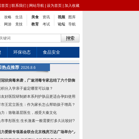
回首页
|
联系我们
|
网站导航
|
设为首页
|
加入收藏
点
攻略
生活
美食
资讯
视频
图库
业
网游
竟技
教育
考试
论坛
导航
健
环保动态
食品安全
日热点推荐
2026.8.6
型冠状病毒来袭，广途消毒专家总结了六个防御方
莞积分入学亲子鉴定哪里可以做？
日友好医院研制娇本系列护肤品更适合孕妇使用
节市王宏立医生：作为家长怎么帮助孩子增高？
动力：致敬基层医生，感受大秦文化
头市李彤医生:生长激素一般需要打多久比较好?
视力爱眼专项基金联合北京槐房万达广场举办“人