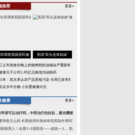
频推荐
更多»
生部调查我国居民健
美国“双头连体姐妹”
江义市场食街晚上的烧烤档的油烟会严重影响到
健康元子公司1.45亿元购地沟油制药
日本：首次承认农产品受核污染 当局已发布禁售
见证水中分娩 小女婴健康出生
性健康
更多»
痿早泄可以治疗吗，中药治疗的好处，蔡光耀锁阳
B避孕套怎么样,长期使用对身体有危害副作用吗?
回阳刚男人！欢爱1+1固阳茶——成就一人，美好