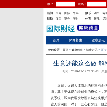
用户：
密码：
新闻
国内
国际
军事
娱乐
明星
电
财经
股票
证券
理财
体育
篮球
足
首页
保健养生
健康热点
您的位置：
首页
>
健康频道
>
健康资讯
>
正文
生意还能这么做 
时间：2020-12-17 21:35:43 来
近日，火遍大江南北的林三泡金
增，其主要体现在轻创业的模式上，
资系统，即为代理发放薪资与短视频
史无前例的，对于一些心有梦想，但