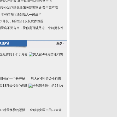
别剖宫产疤痕 施乐辉仙卡助我恢复自信
南专业治疗静脉曲张医院哪家好 费用高不高
诊术和排毒疗法创始人—彭建华
痘+修复，解决痤疮反复发作难题
国看病不要盲目，看你是否满足这三个前提条件？
康画报
更多»
祖传的十个长寿秘
男人的4种另类性幻想
13种最怪异的恐惧
全球顶尖医生的24大健