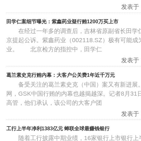
发表于：2
田学仁案细节曝光：紫鑫药业疑行贿1200万买上市
在经过一年多的调查后，吉林省原副省长田学仁
京提起公诉。紫鑫药业（002118.SZ）极有可能
业。 北京检方的指控中，田学仁
发表于：2
葛兰素史克行贿内幕：大客户公关费1年近千万元
备受关注的葛兰素史克（中国）案又有新进展。
网，GSK中国行贿的内幕也越揭越深。记者8月31
高管，他们承认，该公司的大客户团
发表于：2
工行上半年净利1383亿元 蝉联全球最赚钱银行
随着工行披露中期业绩，16家银行上市银行上