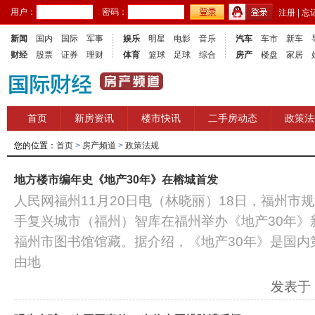
用户：
密码：
注册
|
忘
新闻
国内
国际
军事
娱乐
明星
电影
音乐
汽车
车市
新车
财经
股票
证券
理财
体育
篮球
足球
综合
房产
楼盘
家居
首页
新房资讯
楼市快讯
二手房动态
政策法
您的位置：
首页
>
房产频道
>
政策法规
地方楼市编年史《地产30年》在榕城首发
人民网福州11月20日电（林晓丽）18日，福州市
手复兴城市（福州）智库在福州举办《地产30年》
福州市图书馆馆藏。据介绍，《地产30年》是国内
由地
发表于：2