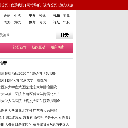
回首页
|
联系我们
|
网站导航
|
设为首页
|
加入收藏
点
攻略
生活
美食
资讯
视频
图库
业
网游
竟技
教育
考试
论坛
导航
钻石首饰
新娘互动
婚庆商家
推荐
康莱德酒店2020年“
结婚周刊第48期
婚周刊第47期
北京大学口腔医院
都医科大学宣武医院
北京大学肿瘤医院
京大学第三医院
首都医科大学附属北京儿
京大学人民医院
上海交大医学院附属瑞金
都医科大学附属北京同
广东省人民医院
整形现口红效应 肉毒素
微整形也是手术 女性莫误
容的人都有自杀倾向？
在韩整容者6成为中国人