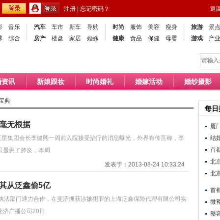
注册
|
忘记密码？
返
影
音乐
汽车
车市
新车
导购
时尚
服饰
美容
瘦身
旅游
景
球
综合
房产
楼盘
家居
婚嫁
健康
食品
保健
母婴
游戏
产
婚资讯
新娘跟妆
时尚婚礼
婚嫁活动
婚纱摄影
宝典
每日
：毫无根据
厦门
星集团会长李健熙一周前入院接受治疗的消息曝光，外界有传言称，李
结
首
只是患了肺炎，本周
北
发表于：2013-08-24 10:33:24
北
其从泛鑫偷5亿
首
法部门通力合作，在斐济抓获涉嫌犯罪的上海泛鑫保险代理有限公司实
微
济广播公司20日
整