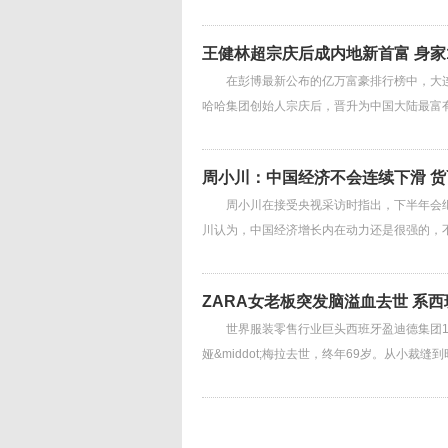
王健林超宗庆后成内地新首富 身家
在彭博最新公布的亿万富豪排行榜中，大连万
哈哈集团创始人宗庆后，晋升为中国大陆最富
周小川：中国经济不会连续下滑 
周小川在接受央视采访时指出，下半年会继
川认为，中国经济增长内在动力还是很强的，
ZARA女老板突发脑溢血去世 系
世界服装零售行业巨头西班牙盈迪德集团16
娅&middot;梅拉去世，终年69岁。从小裁缝