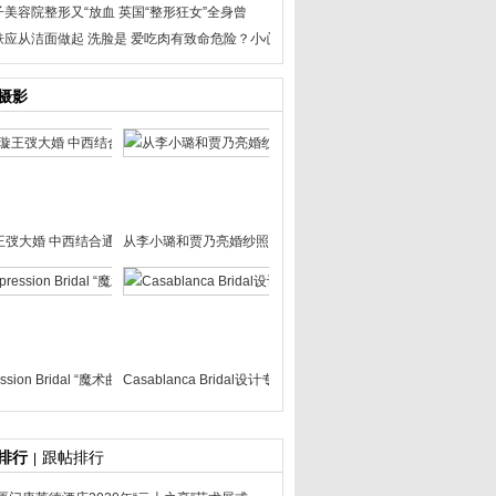
子美容院整形又“放血
英国“整形狂女”全身曾
肤应从洁面做起 洗脸是
爱吃肉有致命危险？小心
摄影
王弢大婚 中西结合通宵派
从李小璐和贾乃亮婚纱照说起
ession Bridal “魔术曲
Casablanca Bridal设计专属于
排行
跟帖排行
|