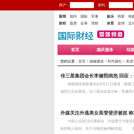
用户：
密码：
新闻
国内
国际
军事
娱乐
明星
电
财经
股票
证券
理财
体育
篮球
足
首页
婚庆服务
结
您的位置：
首页
>
婚嫁频道
>
时尚婚礼
>
美容
传三星集团会长李健熙病危 回应
据韩国纽西斯通讯社8月21日报道，随着三
健熙已生命垂危。但三星对此驳斥称，李健熙
外媒关注外逃美女高管斐济被抓 称
中国公安部19日通报说，中国警方与斐济执
际控制人陈怡，并于当晚把她押解回国。 斐