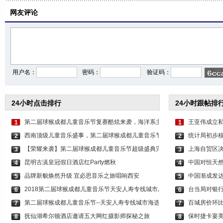
网友评论
用户名：
密码：
验证码：
24小时点击排行
24小时跟帖排
第二届球猴成都儿童音乐节复赛酷炫来袭，海洋系主
王亚伟成立私
1
1
西南顶级儿童音乐盛事，第二届球猴成都儿童音乐节
统计局初步核实
2
2
【荣耀来袭】第二届球猴成都儿童音乐节超级盛典完
上海自贸区
3
3
昆明古滇皇冠假日酒店红Party燃秋
中国对恒天
4
4
品牌新貌焕然升级 宜必思音乐之旅唱响西安
中国渐成发达
5
5
2018第二届球猴成都儿童音乐节天安人寿专线城市总
台当局对银行
6
6
第二届球猴成都儿童音乐节--天安人寿专线城市海选
百城房价环比
7
7
抚仙湖希尔顿酒店邀请五大网红摄影师探秘之旅
保时捷卡宴美
8
8