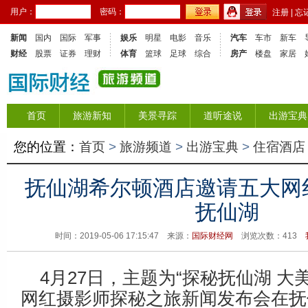
用户：
密码：
注册
|
忘
新闻
国内
国际
军事
娱乐
明星
电影
音乐
汽车
车市
新车
财经
股票
证券
理财
体育
篮球
足球
综合
房产
楼盘
家居
首页
旅游新知
美景寻踪
道听途说
出游宝典
您的位置：
首页
>
旅游频道
>
出游宝典
>
住宿酒店
抚仙湖希尔顿酒店邀请五大网
抚仙湖
时间：2019-05-06 17:15:47 来源：
国际财经网
浏览次数：
413
4月27日，主题为“探秘抚仙湖 大
网红摄影师探秘之旅新闻发布会在抚