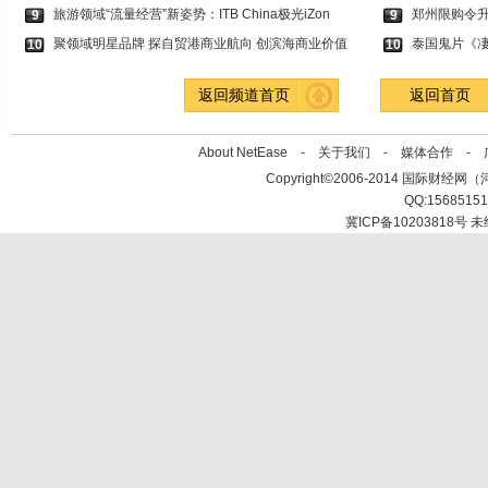
旅游领域“流量经营”新姿势：ITB China极光iZon
郑州限购令升
9
9
聚领域明星品牌 探自贸港商业航向 创滨海商业价值
泰国鬼片《凄
10
10
返回频道首页
返回首页
About NetEase -
关于我们
-
媒体合作
-
Copyright©2006-2014 国际财经网（河北新
QQ:1568515
冀ICP备10203818