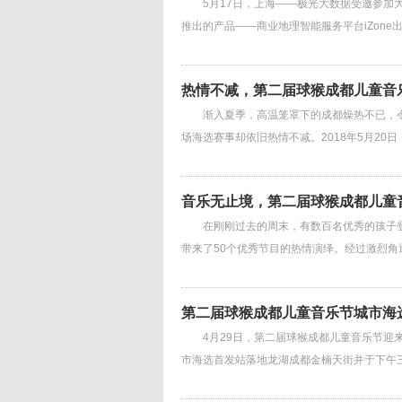
5月17日，上海——极光大数据受邀参加大中华
推出的产品——商业地理智能服务平台iZon
热情不减，第二届球猴成都儿童音
渐入夏季，高温笼罩下的成都燥热不已，令
场海选赛事却依旧热情不减。2018年5月20
音乐无止境，第二届球猴成都儿童
在刚刚过去的周末，有数百名优秀的孩子登上
带来了50个优秀节目的热情演绎。经过激烈角
第二届球猴成都儿童音乐节城市海
4月29日，第二届球猴成都儿童音乐节迎来
市海选首发站落地龙湖成都金楠天街并于下午