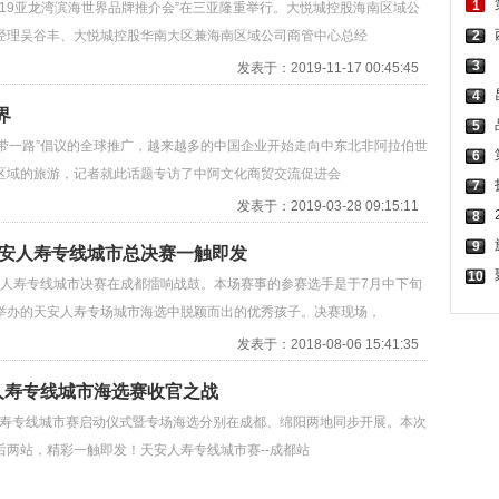
1
—2019亚龙湾滨海世界品牌推介会”在三亚隆重举行。大悦城控股海南区域公
经理吴谷丰、大悦城控股华南大区兼海南区域公司商管中心总经
2
3
发表于：2019-11-17 00:45:45
4
界
5
着“一带一路”倡议的全球推广，越来越多的中国企业开始走向中东北非阿拉伯世
6
区域的旅游，记者就此话题专访了中阿文化商贸交流促进会
7
发表于：2019-03-28 09:15:11
8
9
天安人寿专线城市总决赛一触即发
10
天安人寿专线城市决赛在成都擂响战鼓。本场赛事的参赛选手是于7月中下旬
举办的天安人寿专场城市海选中脱颖而出的优秀孩子。决赛现场，
发表于：2018-08-06 15:41:35
人寿专线城市海选赛收官之战
安人寿专线城市赛启动仪式暨专场海选分别在成都、绵阳两地同步开展。本次
两站，精彩一触即发！天安人寿专线城市赛--成都站