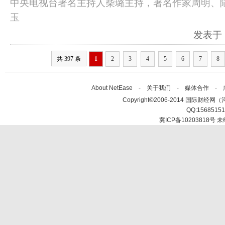
中央电视台著名主持人柴璐主持，著名作家周明、
玉
发表于：2
共 397 条
1
2
3
4
5
6
7
8
About NetEase -
关于我们
-
媒体合作
-
Copyright©2006-2014 国际财经网（河北新
QQ:1568515
冀ICP备10203818