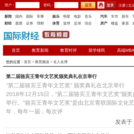
用户：
密码：
注册
|
忘
新闻
国内
国际
军事
娱乐
明星
电影
音乐
汽车
车市
新车
财经
股票
证券
理财
体育
篮球
足球
综合
房产
楼盘
家居
首页
教育新闻
教育时评
留学移民
高端MB
您的位置：
首页
>
教育频道
>
名人名博
第二届骆宾王青年文艺奖颁奖典礼在京举行
“第二届骆宾王青年文艺奖” 颁奖典礼在北京举行
2018年12月15日，“第二届骆宾王青年文艺奖”
举行。“骆宾王青年文艺奖”是由北京青联国际文化艺
年，每年一届，每次评
发表于：2