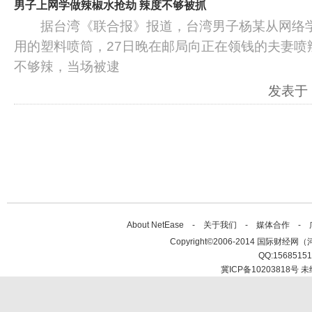
男子上网学做辣椒水抢劫 辣度不够被抓
据台湾《联合报》报道，台湾男子杨某从网络学做
用的塑料喷筒，27日晚在邮局向正在领钱的夫妻喷
不够辣，当场被逮
发表于：2
About NetEase -
关于我们
-
媒体合作
-
Copyright©2006-2014 国际财经网（河北新
QQ:1568515
冀ICP备10203818