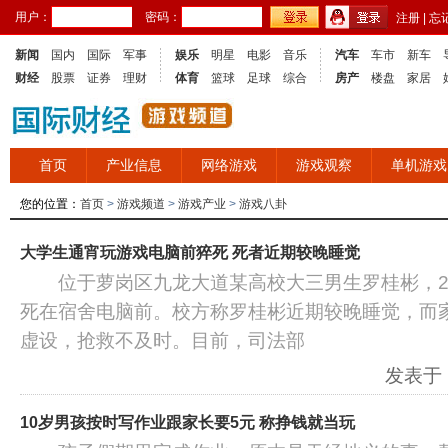
用户：
密码：
注册
|
忘
新闻
国内
国际
军事
娱乐
明星
电影
音乐
汽车
车市
新车
财经
股票
证券
理财
体育
篮球
足球
综合
房产
楼盘
家居
首页
产业信息
网络游戏
游戏观察
单机游戏
您的位置：
首页
>
游戏频道
>
游戏产业
>
游戏八卦
大学生通宵玩游戏电脑前猝死 死者近期较晚睡觉
位于萝岗区九龙大道某高校大三男生罗桂彬，201
死在宿舍电脑前。校方称罗桂彬近期较晚睡觉，而
虚设，抢救不及时。目前，司法部
发表于：2
10岁男孩按时写作业跟家长要5元 称挣钱就当玩