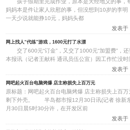
孩子假期里完成作业，原本是天经地义的事，帮
妈妈本是件让家人欣慰的事，但没想到10岁的李明
一天少说就能挣10元，妈妈头都
发表于：2
网上找人“代练”游戏，1600元打了水漂
交了600元“订金”，又交了1000元“加盟费”，
本报讯（记者王献科 通讯员伍公宣）因工作忙没时间
发表于：2
网吧起火百台电脑烤爆 店主称损失上百万元
原标题：网吧起火百台电脑烤爆 店主称损失上百
剩下外壳。 半岛都市报12月30日讯(记者 徐新东 刘
月30日晨5时30分许，在开发区前
发表于：2