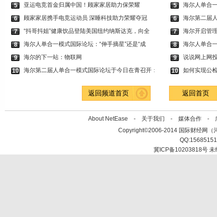
亚运电竞首金归属中国！顾家家居助力保荣耀
海尔人单合
5
5
顾家家居携手电竞运动员 深睡科技助力荣耀夺冠
海尔第二届
6
6
“抖哥抖姐”健康饮品登陆美国纽约纳斯达克，向全
海尔开启管理
7
7
海尔人单合一模式国际论坛：“伸手摘星”还是“成
海尔人单合一
8
8
海尔的下一站：物联网
说说网上网
9
9
海尔第二届人单合一模式国际论坛于今日在青召开：
如何实现公
10
10
返回频道首页
返回首页
About NetEase -
关于我们
-
媒体合作
-
Copyright©2006-2014 国际财经网（河北新
QQ:1568515
冀ICP备10203818