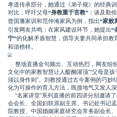
孝道传承部分，她通过《弟子规》的经典训
对比，呼吁父母
；谈及勤俭
“身教重于言教”
曾国藩家训和范仲淹家风为例，指出
“家败
引发网友共鸣；在家风建设环节，她提出
“
的化解矛盾智慧，倡导夫妻共同承担教
宁”
和谐榜样。
整场直播金句频出、互动热烈，网友纷纷
文化中的家教智慧让人醍醐灌顶”“父母是
须以身作则”。刘教授通过古今案例的巧妙
化为可操作的育儿方法，既接地气又发人深
“名家讲堂”系列直播的前四讲分别邀请
会会长、全国妇联原副主席、书记处书记孟
院教授、中国婚姻家庭研究会常务副会长、