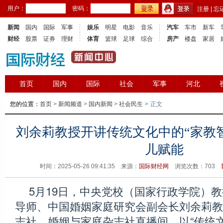
用户：
密码：
注册
|
忘
新闻
国内
国际
军事
娱乐
明星
电影
音乐
汽车
车市
新车
财经
股票
证券
理财
体育
篮球
足球
综合
房产
楼盘
家居
首页
国内
国际
社会
军事
河北
您的位置：
首页
>
新闻频道
>
国内新闻
>
社会民生
>
正文
刘余莉教授开讲传统文化中的“家教
儿赋能
时间：2025-05-26 09:41:35 来源：
国际财经网
浏览次数：
703
5月19日，中央党校（国家行政学院）
导师、中国婚姻家庭研究会副会长刘余莉教
志社、婚姻与家庭杂志社直播间，以“传统