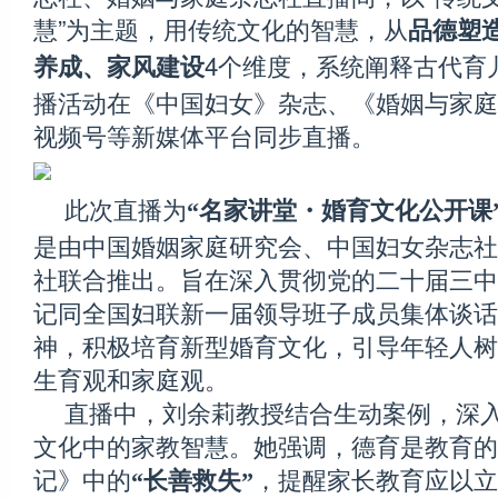
慧”为主题，用传统文化的智慧，从
品德塑
4个维度，系统阐释古代育
养成、家风建设
播活动在《中国妇女》杂志、《婚姻与家庭
视频号等新媒体平台同步直播。
此次直播为
“名家讲堂・婚育文化公开课
是由中国婚姻家庭研究会、中国妇女杂志社
社联合推出。旨在深入贯彻党的二十届三中
记同全国妇联新一届领导班子成员集体谈话
神，积极培育新型婚育文化，引导年轻人树
生育观和家庭观。
直播中，刘余莉教授结合生动案例，深
文化中的家教智慧。她强调，德育是教育的
记》中的
，提醒家长教育应以立
“长善救失”