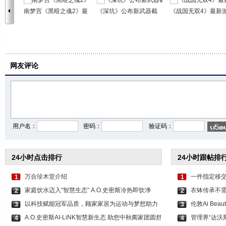
南梦宫《黑暗之魂2》最
《深坑》公布新武器截
《战国无双4》最新
网友评论
用户名：
密码：
验证码：
24小时点击排行
24小时跟帖排
万合珍木堂介绍
一件指定移
1
1
家庭饮水迈入“智慧生态” A.O.史密斯冷热即饮净
衣钵传承不
2
2
以科技赋能冠军品质，顾家家居为运动与梦想助力
伦敦Ai Be
3
3
A.O.史密斯AI-LiNK智慧新生态 助您中秋阖家团圆舒
管理界“达沃
4
4