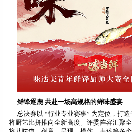
鲜锋逐鹿 共赴一场高规格的鲜味盛宴
总决赛以 “行业专业赛事” 为定位，打
将厨艺比拼推向全新高度。评委阵容汇聚全
将从味道、创意、呈现、操作、表述等多个