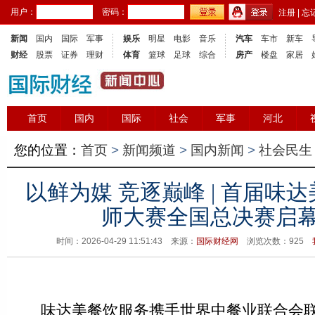
用户：
密码：
注册
|
忘
新闻
国内
国际
军事
娱乐
明星
电影
音乐
汽车
车市
新车
财经
股票
证券
理财
体育
篮球
足球
综合
房产
楼盘
家居
首页
国内
国际
社会
军事
河北
您的位置：
首页
>
新闻频道
>
国内新闻
>
社会民生
以鲜为媒 竞逐巅峰 | 首届味
师大赛全国总决赛启
时间：2026-04-29 11:51:43 来源：
国际财经网
浏览次数：
925
味达美餐饮服务携手世界中餐业联合会联