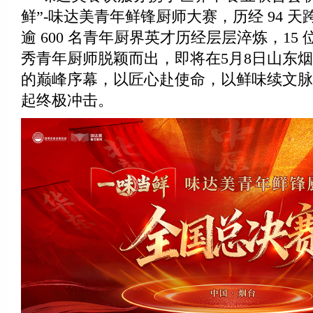
鲜”-味达美青年鲜锋厨师大赛，历经 94 
逾 600 名青年厨界英才历经层层淬炼，15
秀青年厨师脱颖而出，即将在5月8日山东
的巅峰序幕，以匠心赴使命，以鲜味续文脉，
起终极冲击。