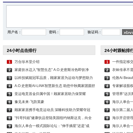
用户名：
密码：
验证码：
24小时点击排行
24小时跟帖排
万合珍木堂介绍
一件指定移
1
1
家庭饮水迈入“智慧生态” A.O.史密斯冷热即饮净
衣钵传承不
2
2
以科技赋能冠军品质，顾家家居为运动与梦想助力
伦敦Ai Be
3
3
A.O.史密斯AI-LiNK智慧新生态 助您中秋阖家团圆舒
专家解读股
4
4
亚运电竞首金归属中国！顾家家居助力保荣耀
管理界“达沃
5
5
豫见未来·飞防英豪
海尔人单合
6
6
顾家家居携手电竞运动员 深睡科技助力荣耀夺冠
海尔第二届
7
7
“抖哥抖姐”健康饮品登陆美国纽约纳斯达克，向全
海尔开启管理
8
8
海尔人单合一模式国际论坛：“伸手摘星”还是“成
海尔人单合一
9
9