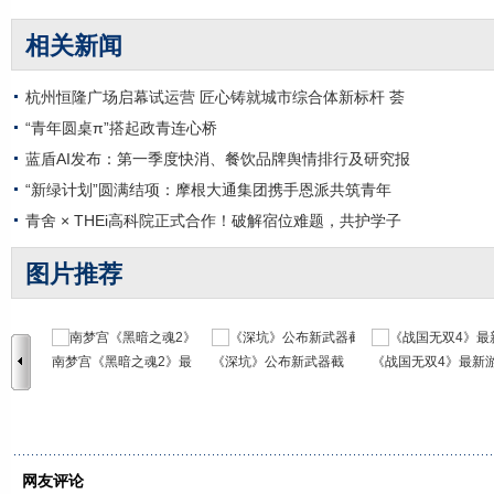
相关新闻
杭州恒隆广场启幕试运营 匠心铸就城市综合体新标杆 荟
“青年圆桌π”搭起政青连心桥
蓝盾AI发布：第一季度快消、餐饮品牌舆情排行及研究报
“新绿计划”圆满结项：摩根大通集团携手恩派共筑青年
青舍 × THEi高科院正式合作！破解宿位难题，共护学子
图片推荐
南梦宫《黑暗之魂2》最
《深坑》公布新武器截
《战国无双4》最新
网友评论