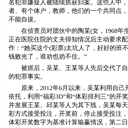
名犯罪嫌疑人被陆续抓获归案。这些人中，
者、有个体户，教师，他们的一个共同点，
不能自拔。
在侦查员对团伙中的陶某(女，1968年
正在医院住院的丈夫得知情况后主动要求配
作：“她买这个(彩票)太坑人了，好好的班
钱败光了，谁劝也劝不住。”
被抓后，吴某、王某等人先后交代了自
的犯罪事实。
原来，2012年6月以来，吴某利用自己
依托，利用“福彩3D”和“体彩排列三”的开
并发展王某、邱某等人为其下线，吴某每天
彩方式接受投注，开奖前，停止接受投注，
体彩开奖数字为基准计算输赢情况，第二日