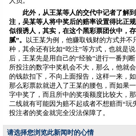
人员。
此外，从王某等人的交代中记者了解到
注，吴某等人将中奖后的赔率设置得比正规
似很诱人，其实，在这个黑彩票团伙中，存
腻”。
以王某为例，他赚取钱财的方式并不
种，其余还有比如“吃注”等方式，也就是
后，王某先是用自己的“经验”进行一番判
所投注的数字中奖机会不大，那么，他就会
的钱款扣下，不向上面报告，这样一来，如
那么彩票款就进入了王某的腰包，而如果一
字中奖了，而且所中的奖项额度比较大，那
二线就有可能因为赔不起或者不想赔而“玩
投注者的奖金就完全没法保障了。
请选择您浏览此新闻时的心情