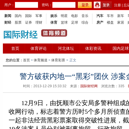
用户：
密码：
注册
|
忘
新闻
国内
国际
军事
娱乐
明星
电影
音乐
汽车
车市
新车
财经
股票
证券
理财
体育
篮球
足球
综合
房产
楼盘
家居
首页
体育评论
河北体坛
体彩资讯
国内足球
您的位置：
首页
>
体育频道
>
体育彩票
>
正文
警方破获内地一“黑彩”团伙 涉
时间：2013-12-29 15:33:32 来源：
国际财经网
浏览次数：
335
12月9日，由抚顺市公安局多警种组成的“
收网行动，标志着警方历时5个多月所侦查
一起非法经营黑彩票案取得突破性进展，截至
19名涉案人员分别被刑事拘留、行政拘留