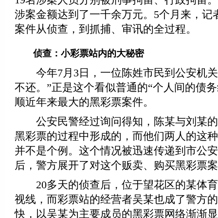
涉案金额达到了一千余万元。5个月来，记
案件从侦查，到抓捕、审讯的全过程。
侦查：小彩票站内的大秘密
今年7月3日，一位陈姓市民到公安机关
不还。”正是这个看似普通的“个人间的债务
顺近年来最大的黑彩票案件。
公安民警经过询问得知，陈某与刘某的
黑彩票的过程中形成的，而他们两人的这种
并不是个例。这个情况被迅速传递到市公安
后，警方展开了对这个贩卖、购买黑彩票案
20多天的侦查后，位于望花区的某体育
视线，而彩票站的经营者吴某也成了警方的
快，以吴某为主要成员的黑彩票网络渐渐显