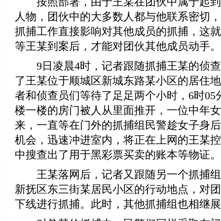
按照部署，由于王某在团伙中属于起到“
人物，团伙中的大多数人都与他联系密切，
抓捕工作直接影响对其他成员的抓捕，这就
等王某到案后，才能对团伙其他成员动手。
9日凌晨4时，记者跟随抓捕王某的侦查
了王某位于顺城区新城东路某小区的居住地
者和侦查员们等待了足足两个小时，6时05
楼一楼的房门被人从里面推开，一位中年女
来，一直等在门外的抓捕组民警趁女子身后
机会，迅速冲进室内，将正在上网的王某控
中搜查出了用于黑彩票买卖的账本等物证。
王某落网后，记者又跟随另一个抓捕组
新抚区东三街某居民小区的行动地点，对团
下线进行抓捕。此时，其他抓捕组也相继展