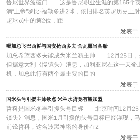
鲁尼世界波破门 这是鲁尼职业生涯的第165个
浦“上帝”罗比-福勒多进2球，依旧排名英超历史上
超球员中的第2位，距
发表于：2
曝加总飞巴西誓与国安抢西多夫 舍瓦愿当备胎
加总希望西多夫能成为米兰新主帅 12月25日，
但据意大利《慢镜头》消息，加利亚尼在这一天登
机，加总此行有两个最主要的目的
发表于：2
国米头号引援主帅钦点 米兰水货竟有望加盟
哲科是国米冬季引援头号目标 北京时间12月25
镜头》消息，国米1月引援的头号目标已经浮现，
前锋哲科，这名波黑神塔的身价在2
发表于：2