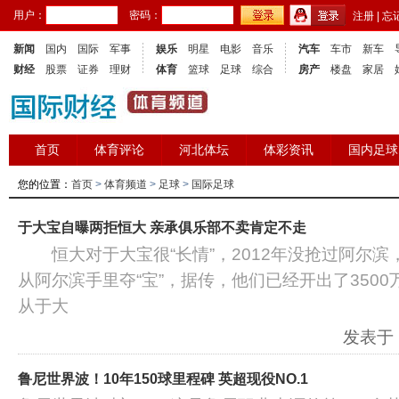
用户：
密码：
注册
|
忘
新闻
国内
国际
军事
娱乐
明星
电影
音乐
汽车
车市
新车
财经
股票
证券
理财
体育
篮球
足球
综合
房产
楼盘
家居
首页
体育评论
河北体坛
体彩资讯
国内足球
您的位置：
首页
>
体育频道
>
足球
>
国际足球
于大宝自曝两拒恒大 亲承俱乐部不卖肯定不走
恒大对于大宝很“长情”，2012年没抢过阿尔滨，
从阿尔滨手里夺“宝”，据传，他们已经开出了350
从于大
发表于：2
鲁尼世界波！10年150球里程碑 英超现役NO.1