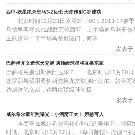
西甲-妖星绝杀皇马3-2瓦伦 天使传射C罗建功
北京时间12月23日凌晨04：00，2013-14赛
马德里客场3比2战胜瓦伦西亚。上半场迪马利亚传
主队进球；下半场马蒂厄破门，何塞
发表于：2
巴萨携尤文造惊天交易 两顶级球星将互换东家
巴萨将用桑切斯换比达尔？ 北京时间12月20日
塞罗那希望用桑切斯交换尤文铁腰比达尔，如今两
达成这笔交易，这两位顶级球星极
发表于：2
威尔希尔童年照曝光：小酒窝正太！ 娇憨可人
本赛季在威尔希尔等核心球员的率领下，阿森纳
时期。北京时间10月22日，《每日邮报》挖掘出