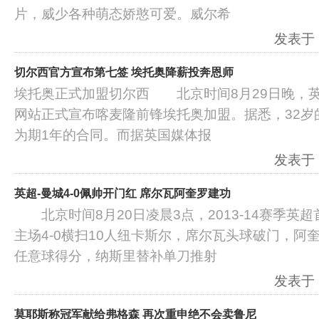
片，威少各种萌态娇憨可爱。威尔希
发表于：2
切尔西官方宣布第七签 埃托奥降薪投奔恩师
埃托奥正式加盟切尔西 北京时间8月29日晚，
网站正式宣布喀麦隆前锋埃托奥加盟。据悉，32岁
为期1年的合同。而据英国媒体报
发表于：2
英超-曼城4-0佩帅开门红 席尔瓦阿奎罗建功
北京时间8月20日凌晨3点，2013-14赛季英
主场4-0横扫10人纽卡斯尔，席尔瓦头球破门，阿
任意球得分，纳斯里替补单刀推射
发表于：2
莫耶斯称冠军献给弗格森 再次重申绝不会卖鲁尼