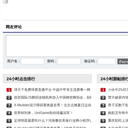
网友评论
用户名：
密码：
验证码：
24小时点击排行
24小时跟帖排
球天下免费球赛直播平台 中超中甲等主流赛事一网
小伙中254
1
1
祝贺国际JS舞蹈连锁机构加入中国钢管舞协会，创始
警方破获内地
2
2
X-Mudder泥泞障碍赛奥森首秀！北京点燃夏日运动激
男子买数千彩
3
3
世界杯到来，UniGame助你猜赢冠军！
购彩五年终中
4
4
足球明星最爱吃什么？河南餐饮美食行业网小程序让
重庆彩民上演
5
5