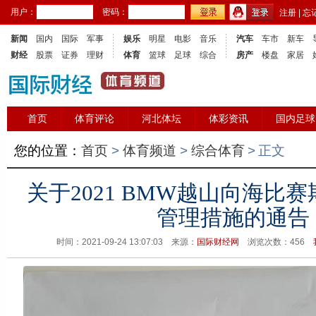
用户：
密码：
注册
|
忘
新闻
国内
国际
军事
娱乐
明星
电影
音乐
汽车
车市
新车
财经
股票
证券
理财
体育
篮球
足球
综合
房产
楼盘
家居
首页
体育评论
河北体坛
体彩资讯
国内足球
您的位置：
首页
>
体育频道
>
综合体育
>
正文
关于2021 BMW越山向海比
管理措施的通告
时间：2021-09-24 13:07:03 来源：
国际财经网
浏览次数：
456