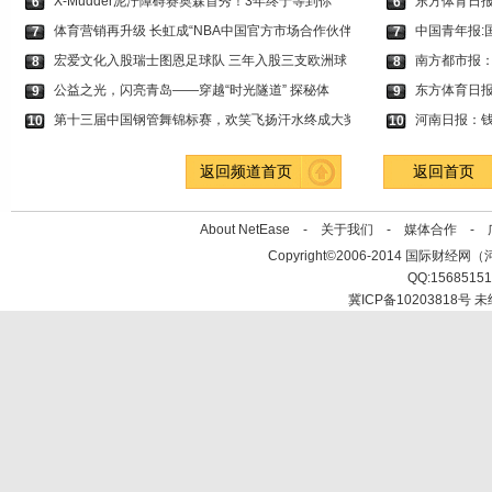
X-Mudder泥泞障碍赛奥森首秀！3年终于等到你
东方体育日
6
6
体育营销再升级 长虹成“NBA中国官方市场合作伙伴
中国青年报:
7
7
宏爱文化入股瑞士图恩足球队 三年入股三支欧洲球
南方都市报
8
8
公益之光，闪亮青岛——穿越“时光隧道” 探秘体
东方体育日报
9
9
第十三届中国钢管舞锦标赛，欢笑飞扬汗水终成大奖
河南日报：钱
10
10
返回频道首页
返回首页
About NetEase -
关于我们
-
媒体合作
-
Copyright©2006-2014 国际财经网（河北新
QQ:1568515
冀ICP备10203818