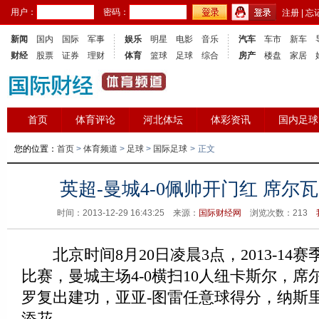
用户：
密码：
注册
|
忘
新闻
国内
国际
军事
娱乐
明星
电影
音乐
汽车
车市
新车
财经
股票
证券
理财
体育
篮球
足球
综合
房产
楼盘
家居
首页
体育评论
河北体坛
体彩资讯
国内足球
您的位置：
首页
>
体育频道
>
足球
>
国际足球
>
正文
英超-曼城4-0佩帅开门红 席尔
时间：2013-12-29 16:43:25 来源：
国际财经网
浏览次数：
213
北京时间8月20日凌晨3点，2013-14
比赛，曼城主场4-0横扫10人纽卡斯尔，
罗复出建功，亚亚-图雷任意球得分，纳斯
添花。