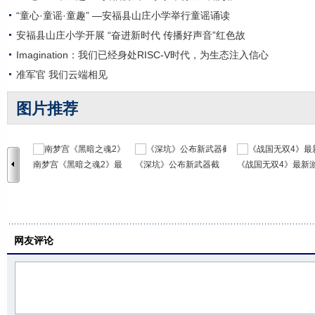
“童心·童谣·童趣” —安福县山庄小学举行童谣诵读
安福县山庄小学开展 “奋进新时代 传播好声音”红色故
Imagination：我们已经身处RISC-V时代，为生态注入信心
准军官 我们云端相见
图片推荐
南梦宫《黑暗之魂2》最
《深坑》公布新武器截
《战国无双4》最新
网友评论