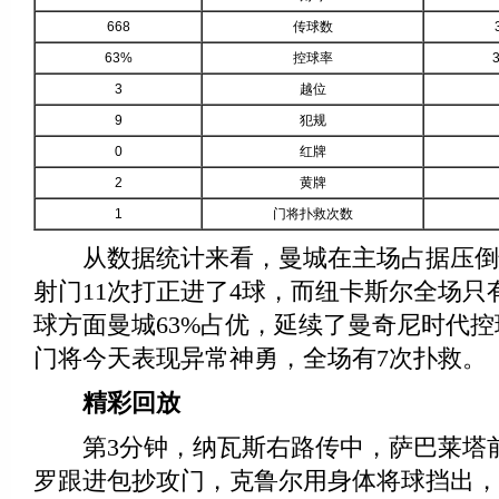
668
传球数
63%
控球率
3
越位
9
犯规
0
红牌
2
黄牌
1
门将扑救次数
从数据统计来看，曼城在主场占据压倒性
射门11次打正进了4球，而纽卡斯尔全场只
球方面曼城63%占优，延续了曼奇尼时代
门将今天表现异常神勇，全场有7次扑救。
精彩回放
第3分钟，纳瓦斯右路传中，萨巴莱塔
罗跟进包抄攻门，克鲁尔用身体将球挡出，