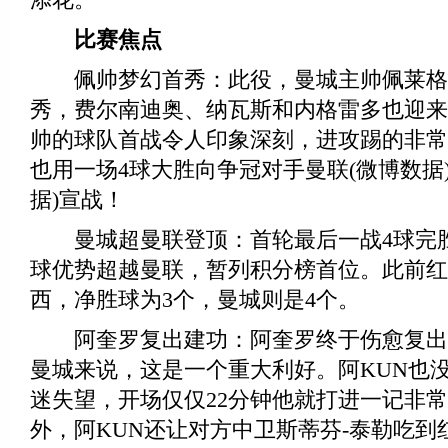
比赛焦点
佩帅梦幻首秀：此役，曼城主帅佩莱格
秀，费尔南迪奥、纳瓦斯和内格雷多也迎来
帅的球队首战令人印象深刻，进攻踢的非常
也用一场4球大胜向争冠对手曼联(微博数据
据)宣战！
曼城超曼联登顶：首轮最后一战4球完
球优势超越曼联，暂列积分榜首位。此前红魔
西，净胜球为3个，曼城则是4个。
阿奎罗复出建功：阿奎罗终于伤愈复出
曼城来说，这是一个重大利好。阿KUN也
迷失望，开场仅仅22分钟他就打进一记非
外，阿KUN还让对方中卫斯蒂芬-泰勒吃到