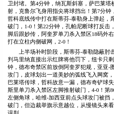
卫封堵。第4分钟，纳瓦斯斜塞，萨巴莱塔
射，克鲁尔飞身用指尖将球挡出！第7分钟
哲科底线传中打在斯蒂芬-泰勒身上弹起，
破门，1-0！第22分钟，孔帕尼断球打反
脚后跟妙传，阿奎罗单刀杀入禁区18码外
打在立柱内侧破网，2-0！
上半场补时阶段，斯蒂芬-泰勒隐蔽肘击
判马里纳直接出示红牌将他罚下，纽卡只剩1
钟，德布奇禁区前放倒阿奎罗犯规，亚亚-图
攻门，皮球划出一道美妙的弧线飞入网窝，3
巴莱塔传球，哲科故意一漏，德布奇铲球失
斯里单刀杀入禁区左脚推射破门，4-0！第
左侧角球，哈维-加西亚前点头球攻门被挡
破门，但边裁举旗示意越位，从慢镜头来看
误判。