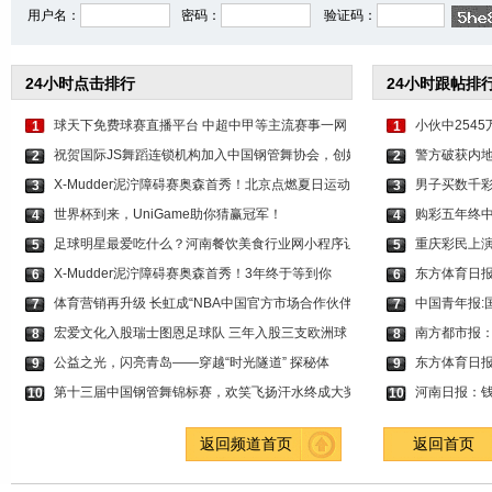
用户名：
密码：
验证码：
24小时点击排行
24小时跟帖排
球天下免费球赛直播平台 中超中甲等主流赛事一网
小伙中254
1
1
祝贺国际JS舞蹈连锁机构加入中国钢管舞协会，创始
警方破获内地
2
2
X-Mudder泥泞障碍赛奥森首秀！北京点燃夏日运动激
男子买数千彩
3
3
世界杯到来，UniGame助你猜赢冠军！
购彩五年终中
4
4
足球明星最爱吃什么？河南餐饮美食行业网小程序让
重庆彩民上演
5
5
X-Mudder泥泞障碍赛奥森首秀！3年终于等到你
东方体育日
6
6
体育营销再升级 长虹成“NBA中国官方市场合作伙伴
中国青年报:
7
7
宏爱文化入股瑞士图恩足球队 三年入股三支欧洲球
南方都市报
8
8
公益之光，闪亮青岛——穿越“时光隧道” 探秘体
东方体育日报
9
9
第十三届中国钢管舞锦标赛，欢笑飞扬汗水终成大奖
河南日报：钱
10
10
返回频道首页
返回首页