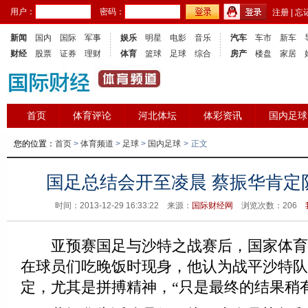
用户：
密码：
注册
|
忘
新闻
国内
国际
军事
娱乐
明星
电影
音乐
汽车
车市
新车
财经
股票
证券
理财
体育
篮球
足球
综合
房产
楼盘
家居
首页
体育评论
河北体坛
体彩资讯
国内足球
您的位置：
首页
>
体育频道
>
足球
>
国内足球
>
正文
国足总结会开至凌晨 蔡振华肯定
时间：2013-12-29 16:33:22 来源：
国际财经网
浏览次数：
206
亚预赛国足与沙特之战赛后，国家体育
在球员们吃晚饭时现身，他认为战平沙特队
定，尤其是拼搏精神，“只是最终的结果稍