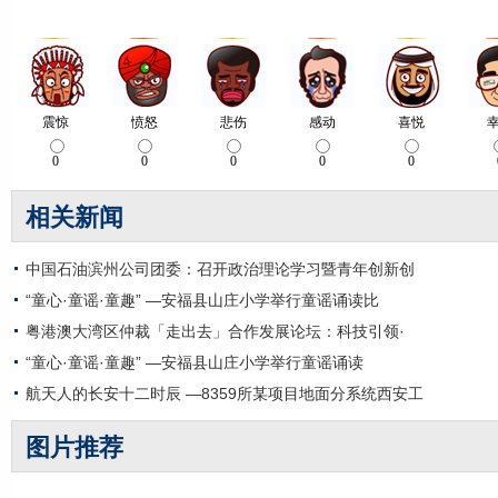
相关新闻
中国石油滨州公司团委：召开政治理论学习暨青年创新创
“童心·童谣·童趣” —安福县山庄小学举行童谣诵读比
粤港澳大湾区仲裁「走出去」合作发展论坛：科技引领·
“童心·童谣·童趣” —安福县山庄小学举行童谣诵读
航天人的长安十二时辰 —8359所某项目地面分系统西安工
图片推荐