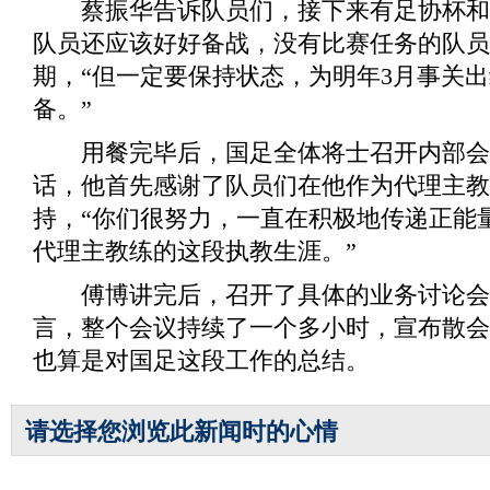
蔡振华告诉队员们，接下来有足协杯和
队员还应该好好备战，没有比赛任务的队员
期，“但一定要保持状态，为明年3月事关
备。”
用餐完毕后，国足全体将士召开内部会
话，他首先感谢了队员们在他作为代理主教
持，“你们很努力，一直在积极地传递正能
代理主教练的这段执教生涯。”
傅博讲完后，召开了具体的业务讨论会
言，整个会议持续了一个多小时，宣布散会
也算是对国足这段工作的总结。
请选择您浏览此新闻时的心情