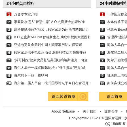
24小时点击排行
24小时跟帖排
万合珍木堂介绍
一件指定移
1
1
家庭饮水迈入“智慧生态” A.O.史密斯冷热即饮净
衣钵传承不
2
2
以科技赋能冠军品质，顾家家居为运动与梦想助力
伦敦Ai Be
3
3
A.O.史密斯AI-LiNK智慧新生态 助您中秋阖家团圆舒
管理界“达沃
4
4
亚运电竞首金归属中国！顾家家居助力保荣耀
海尔人单合
5
5
顾家家居携手电竞运动员 深睡科技助力荣耀夺冠
海尔第二届
6
6
“抖哥抖姐”健康饮品登陆美国纽约纳斯达克，向全
海尔开启管理
7
7
海尔人单合一模式国际论坛：“伸手摘星”还是“成
海尔人单合一
8
8
海尔的下一站：物联网
说说网上网
9
9
海尔第二届人单合一模式国际论坛于今日在青召开：
如何实现公
10
10
返回频道首页
返回首页
About NetEase -
关于我们
-
媒体合作
-
Copyright©2006-2014 国际财经网（河北新
QQ:1568515