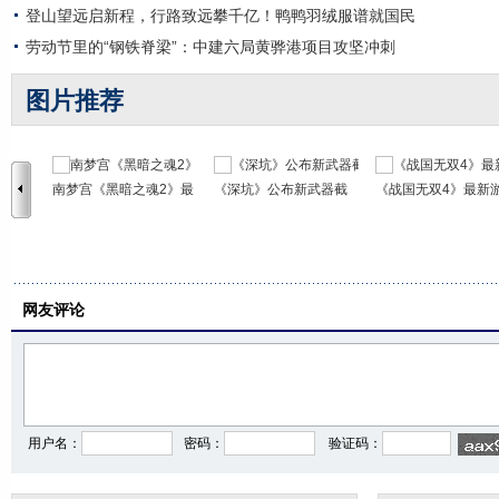
登山望远启新程，行路致远攀千亿！鸭鸭羽绒服谱就国民
劳动节里的“钢铁脊梁”：中建六局黄骅港项目攻坚冲刺
图片推荐
南梦宫《黑暗之魂2》最
《深坑》公布新武器截
《战国无双4》最新
网友评论
用户名：
密码：
验证码：