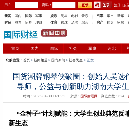
用户：
密码：
注册
|
忘
新闻
国内
国际
军事
娱乐
明星
电影
音乐
汽车
车市
新车
财经
股票
证券
理财
体育
篮球
足球
综合
房产
楼盘
家居
首页
国内
国际
社会
军事
河北
您的位置：
首页
>
新闻频道
>
国内新闻
>
社会民生
>
正文
国货潮牌钢琴侠破圈：创始人吴选
导师，公益与创新助力湖南大学生
时间：2025-04-30 14:15:53 来源：
国际财经网
浏览次数：
624
“金种子”计划赋能：大学生创业典范反
新生态