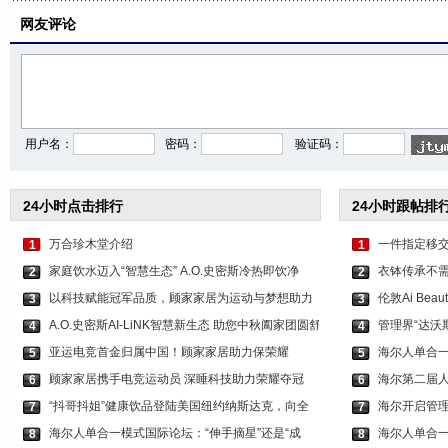
网友评论
用户名：
密码：
验证码：
24小时点击排行
24小时跟帖排
万合珍木堂介绍
一件指定移
1
1
家庭饮水迈入“智慧生态” A.O.史密斯冷热即饮净
衣钵传承不
2
2
以科技赋能冠军品质，顾家家居为运动与梦想助力
伦敦Ai Be
3
3
A.O.史密斯AI-LiNK智慧新生态 助您中秋阖家团圆舒
管理界“达沃
4
4
亚运电竞首金归属中国！顾家家居助力保荣耀
海尔人单合
5
5
顾家家居携手电竞运动员 深睡科技助力荣耀夺冠
海尔第二届
6
6
“抖哥抖姐”健康饮品登陆美国纽约纳斯达克，向全
海尔开启管理
7
7
海尔人单合一模式国际论坛：“伸手摘星”还是“成
海尔人单合一
8
8