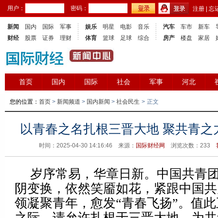
用户：
密码：
注册
|
忘
新闻
国内
国际
军事
娱乐
明星
电影
音乐
汽车
车市
新车
财经
股票
证券
理财
体育
篮球
足球
综合
房产
楼盘
家居
首页
国内
国际
社会
军事
河北
您的位置：
首页
>
新闻频道
>
国内新闻
>
社会民生
>
正文
以青春之名扎根三晋大地 聚共青之
时间：2025-04-30 14:16:46 来源：
国际财经网
浏览次数：
233
岁序常易，华章日新。中国共青团
阴变换，依然笑靥如花，紧跟中国共
领凝聚青年，愈发“青春飞扬”。值
之际，请允许扎根于三晋大地、为共