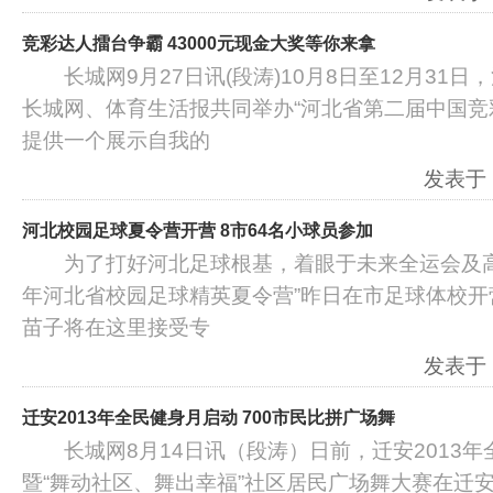
竞彩达人擂台争霸 43000元现金大奖等你来拿
长城网9月27日讯(段涛)10月8日至12月31日
长城网、体育生活报共同举办“河北省第二届中国竞
提供一个展示自我的
发表于：2
河北校园足球夏令营开营 8市64名小球员参加
为了打好河北足球根基，着眼于未来全运会及高水
年河北省校园足球精英夏令营”昨日在市足球体校开
苗子将在这里接受专
发表于：2
迁安2013年全民健身月启动 700市民比拼广场舞
长城网8月14日讯（段涛）日前，迁安2013年
暨“舞动社区、舞出幸福”社区居民广场舞大赛在迁