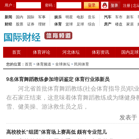
用户：
密码：
注册
|
忘
新闻
国内
国际
军事
娱乐
明星
电影
音乐
汽车
车市
新车
财经
股票
证券
理财
体育
篮球
足球
综合
房产
楼盘
家居
首页
体育评论
河北体坛
体彩资讯
国内足球
您的位置：
首页
>
体育频道
>
全球体坛
>
民间体育
9名体育舞蹈教练参加培训鉴定 体育行业添新员
河北省首批体育舞蹈教练(社会体育指导员)职业
在石家庄结束，这意味着体育舞蹈教练成为继健身
雪、健美操、游泳救生员之后，
发表于：2
高校校长“组团”体育场上赛高低 颇有专业范儿